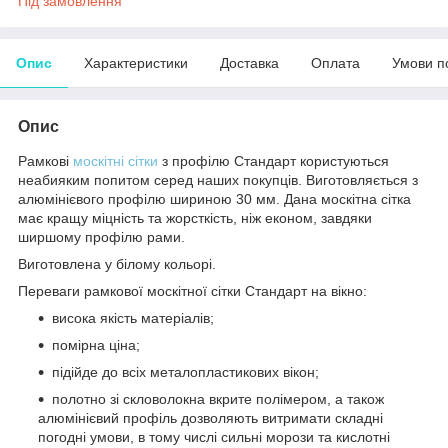
Під замовлення
Опис
Характеристики
Доставка
Оплата
Умови п
Опис
Рамкові
москітні сітки
з профілю Стандарт користуються
неабияким попитом серед наших покупців. Виготовляється з
алюмінієвого профілю шириною 30 мм. Дана москітна сітка
має кращу міцність та жорсткість, ніж економ, завдяки
ширшому профілю рами.
Виготовлена у білому кольорі.
Переваги рамкової москітної сітки Стандарт на вікно:
висока якість матеріалів;
помірна ціна;
підійде до всіх металопластикових вікон;
полотно зі скловолокна вкрите полімером, а також
алюмінієвий профіль дозволяють витримати складні
погодні умови, в тому числі сильні морози та кислотні