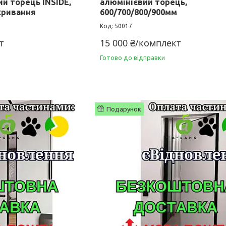
й торець INSIDE,
алюмінієвий торець,
кривання
600/700/800/900мм
50017
т
15 000 ₴/комплект
Готово до відправки
Подарунок