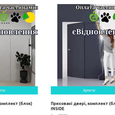
ити
Купити
комплект (блок)
Приховані двері, комплект (бл
INSIDE