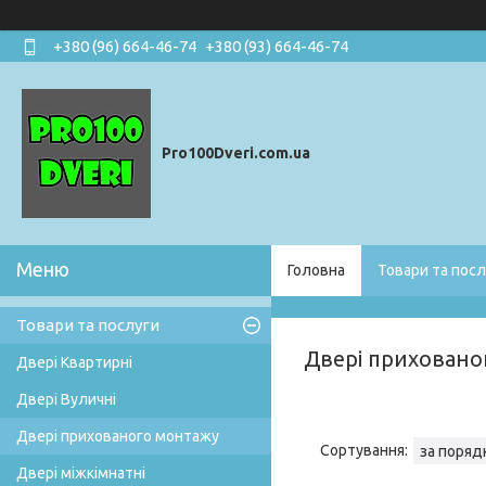
+380 (96) 664-46-74
+380 (93) 664-46-74
Pro100Dveri.com.ua
Головна
Товари та посл
Товари та послуги
Двері приховано
Двері Квартирні
Двері Вуличні
Двері прихованого монтажу
Двері міжкімнатні