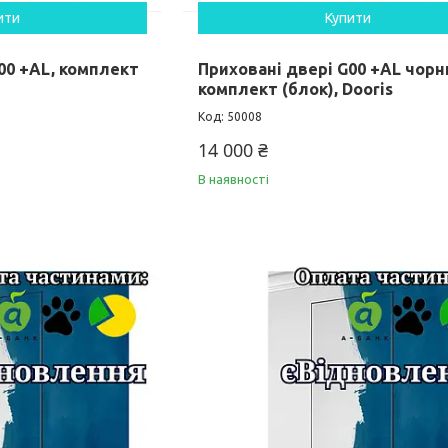
ити
Купити
00 +AL, комплект
Приховані двері G00 +AL чорн
комплект (блок), Dooris
50008
14 000 ₴
В наявності