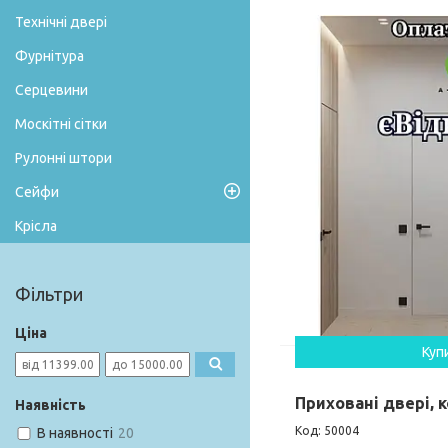
Технічні двері
Фурнітура
Серцевини
Москітні сітки
Рулонні штори
Сейфи
Крісла
Фільтри
Ціна
Куп
Приховані двері, 
Наявність
50004
В наявності
20