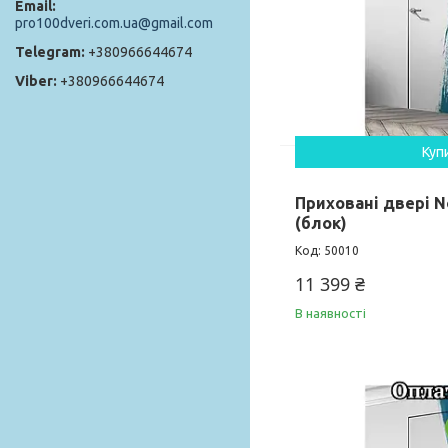
pro100dveri.com.ua@gmail.com
+380966644674
+380966644674
Куп
Приховані двері 
(блок)
50010
11 399 ₴
В наявності