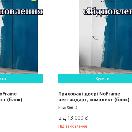
ити
Купити
NoFrame
Приховані двері NoFrame
кт (блок)
нестандарт, комплект (блок)
50014
від 13 000 ₴
Під замовлення