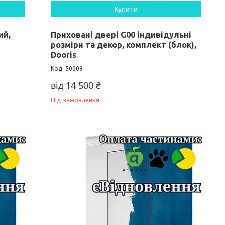
Купити
ий,
Приховані двері G00 індивідульні
розміри та декор, комплект (блок),
Dooris
50009
від 14 500 ₴
Під замовлення