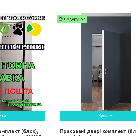
Подарунок
ити
Купити
омплект (блок),
Приховані двері комплект (бл