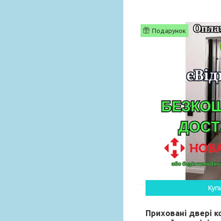
Подарунок
Куп
Приховані двері к