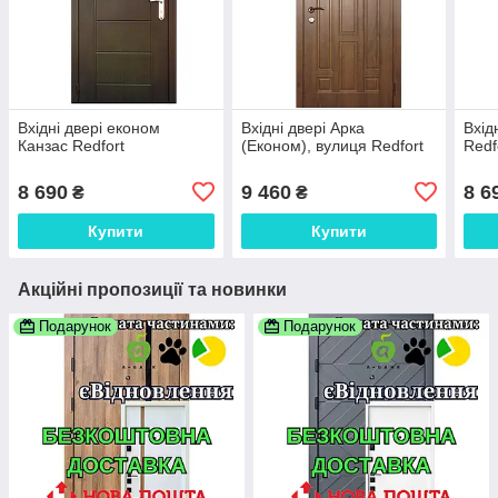
Вхідні двері економ
Вхідні двері Арка
Вхід
Канзас Redfort
(Економ), вулиця Redfort
Redf
8 690
9 460
8 6
₴
₴
Купити
Купити
Акційні пропозиції та новинки
Подарунок
Подарунок