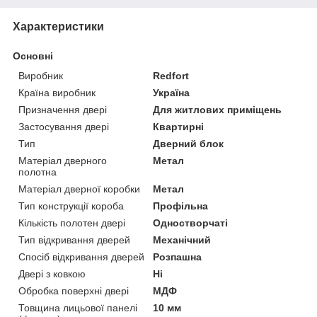
Характеристики
Основні
Виробник
Redfort
Країна виробник
Україна
Призначення двері
Для житлових приміщень
Застосування двері
Квартирні
Тип
Дверний блок
Матеріал дверного
Метал
полотна
Матеріал дверної коробки
Метал
Тип конструкції короба
Профільна
Кількість полотен двері
Одностворчаті
Тип відкривання дверей
Механічний
Спосіб відкривання дверей
Розпашна
Двері з ковкою
Ні
Обробка поверхні двері
МДФ
Товщина лицьової панелі
10 мм