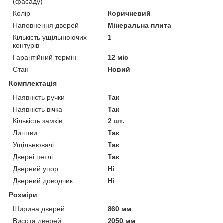
(фасаду)
Колір
Коричневий
Наповнення дверей
Мінеральна плита
Кількість ущільнюючих
1
контурів
Гарантійний термін
12 міс
Стан
Новий
Комплектація
Наявність ручки
Так
Наявність вічка
Так
Кількість замків
2 шт.
Лиштви
Так
Ущільнювачі
Так
Дверні петлі
Так
Дверний упор
Ні
Дверний доводчик
Ні
Розміри
Ширина дверей
860 мм
Висота дверей
2050 мм