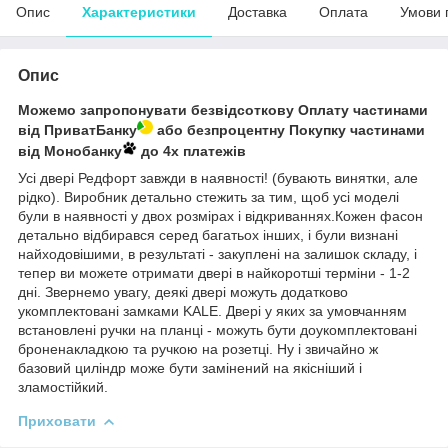
Опис
Характеристики
Доставка
Оплата
Умови 
Опис
Можемо запропонувати безвідсоткову Оплату частинами
від ПриватБанку
або безпроцентну Покупку частинами
від Монобанку
до 4х платежів
Усі двері Редфорт завжди в наявності! (бувають винятки, але
рідко). Виробник детально стежить за тим, щоб усі моделі
були в наявності у двох розмірах і відкриваннях.Кожен фасон
детально відбирався серед багатьох інших, і були визнані
найходовішими, в результаті - закуплені на залишок складу, і
тепер ви можете отримати двері в найкоротші терміни - 1-2
дні. Звернемо увагу, деякі двері можуть додатково
укомплектовані замками KALE. Двері у яких за умовчанням
встановлені ручки на планці - можуть бути доукомплектовані
броненакладкою та ручкою на розетці. Ну і звичайно ж
базовий циліндр може бути замінений на якісніший і
зламостійкий.
Приховати