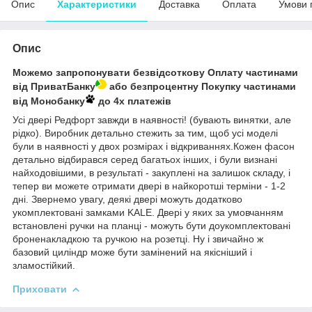
Опис
Характеристики
Доставка
Оплата
Умови 
Опис
Можемо запропонувати безвідсоткову Оплату частинами
від ПриватБанку
або безпроцентну Покупку частинами
від Монобанку
до 4х платежів
Усі двері Редфорт завжди в наявності! (бувають винятки, але
рідко). Виробник детально стежить за тим, щоб усі моделі
були в наявності у двох розмірах і відкриваннях.Кожен фасон
детально відбирався серед багатьох інших, і були визнані
найходовішими, в результаті - закуплені на залишок складу, і
тепер ви можете отримати двері в найкоротші терміни - 1-2
дні. Звернемо увагу, деякі двері можуть додатково
укомплектовані замками KALE. Двері у яких за умовчанням
встановлені ручки на планці - можуть бути доукомплектовані
броненакладкою та ручкою на розетці. Ну і звичайно ж
базовий циліндр може бути замінений на якісніший і
зламостійкий.
Приховати