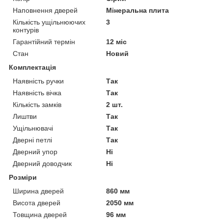
Наповнення дверей
Мінеральна плита
Кількість ущільнюючих
3
контурів
Гарантійний термін
12 міс
Стан
Новий
Комплектація
Наявність ручки
Так
Наявність вічка
Так
Кількість замків
2 шт.
Лиштви
Так
Ущільнювачі
Так
Дверні петлі
Так
Дверний упор
Ні
Дверний доводчик
Ні
Розміри
Ширина дверей
860 мм
Висота дверей
2050 мм
Товщина дверей
96 мм