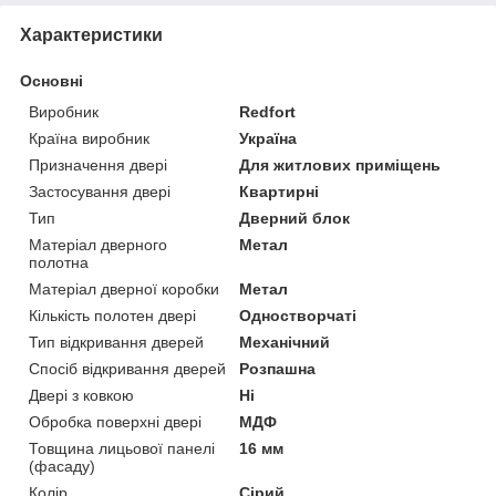
Характеристики
Основні
Виробник
Redfort
Країна виробник
Україна
Призначення двері
Для житлових приміщень
Застосування двері
Квартирні
Тип
Дверний блок
Матеріал дверного
Метал
полотна
Матеріал дверної коробки
Метал
Кількість полотен двері
Одностворчаті
Тип відкривання дверей
Механічний
Спосіб відкривання дверей
Розпашна
Двері з ковкою
Ні
Обробка поверхні двері
МДФ
Товщина лицьової панелі
16 мм
(фасаду)
Колір
Сірий