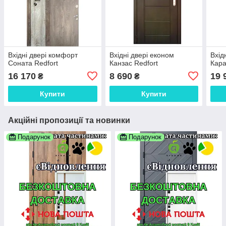
Вхідні двері комфорт
Вхідні двері економ
Вхід
Соната Redfort
Канзас Redfort
Кара
16 170
8 690
19 
₴
₴
Купити
Купити
Акційні пропозиції та новинки
Подарунок
Подарунок