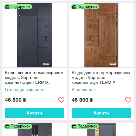
Подарунок
Подарунок
Вхідні двері з терморозривом
Вхідні двері з терморозривом
модель Supreme
модель Supreme
комплектація TERMIX,
комплектація TERMIX,
ABWEHR 960
ABWEHR 960
Готово до відправки
В наявності
46 800
46 800
₴
₴
Купити
Купити
Подарунок
Подарунок