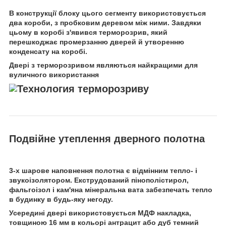
В конструкції блоку цього сегменту використовується
два короби, з пробковим деревом між ними. Завдяки
цьому в коробі з'явився терморозрив, який
перешкоджає промерзанню дверей й утворенню
конденсату на коробі.
Двері з терморозривом являються найкращими для
вуличного використання
Подвійне утеплення дверного полотна
3-х шарове наповнення полотна є відмінним тепло- і
звукоізолятором. Екструдований пінополістирол,
фальгоізол і кам'яна мінеральна вата забезпечать тепло
в будинку в будь-яку негоду.
Усередині двері використовується МДФ накладка,
товщиною 16 мм в кольорі антрацит або дуб темний