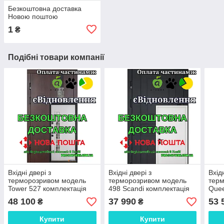
Безкоштовна доставка
Новою поштою
1
₴
Подібні товари компанії
Вхідні двері з
Вхідні двері з
Вхідн
терморозривом модель
терморозривом модель
тер
Tower 527 комплектація
498 Scandi комплектація
Quee
TERMIX коричневі,
COTTAGE, ABWEHR
TER
48 100
37 990
53 
₴
₴
ABWEHR 960
960
Купити
Купити