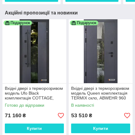
Акційні пропозиції та новинки
Подарунок
Подарунок
Вхідні двері з терморозривом
Вхідні двері з терморозривом
модель Ufo Black
модель Queen комплектація
комплектація COTTAGE,
TERMIX скло, ABWEHR 960
ABWEHR
Готово до відправки
В наявності
71 160
53 510
₴
₴
Купити
Купити