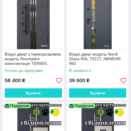
Вхідні двері з терморозривом
Вхідні двері модель Nordi
модель Revolution
Glass RAL 7021Т, ABWEHR
комплектація TERMIX,
960
ABWEHR
Готово до відправки
В наявності
58 400
39 600
₴
₴
Купити
Купити
Подарунок
Подарунок