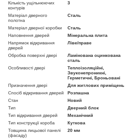
Кількість ущільнюючих
3
контурів
Матеріал дверного
Сталь
полотна
Матеріал дверної коробки
Сталь
Наповнення дверей
Мінеральна плита
Напрямок відкривання
Ліве/праве
дверей
Обробка поверхні двері
Ламінована оцинкована
сталь
Особливості двері
Теплоізоляційні,
Звуконепроникні,
Герметичні, Броньовані
Призначення двері
Для житлових приміщень
Спосіб відкривання дверей
Розпашна
Стан
Новий
Тип
Дверний блок
Тип відкривання дверей
Механічний
Тип конструкції короба
Куткова
Товщина лицьової панелі
20 мм
(фасаду)