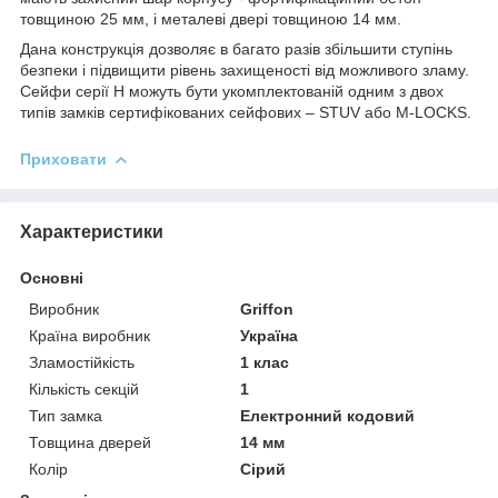
товщиною 25 мм, і металеві двері товщиною 14 мм.
Дана конструкція дозволяє в багато разів збільшити ступінь
безпеки і підвищити рівень захищеності від можливого зламу.
Сейфи серії H можуть бути укомплектованій одним з двох
типів замків сертифікованих сейфових – STUV або M-LOCKS.
Приховати
Характеристики
Основні
Виробник
Griffon
Країна виробник
Україна
Зламостійкість
1 клас
Кількість секцій
1
Тип замка
Електронний кодовий
Товщина дверей
14 мм
Колір
Сірий