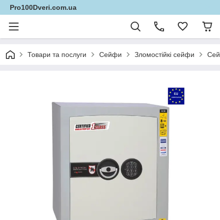
Pro100Dveri.com.ua
Товари та послуги
Сейфи
Зломостійкі сейфи
Сей