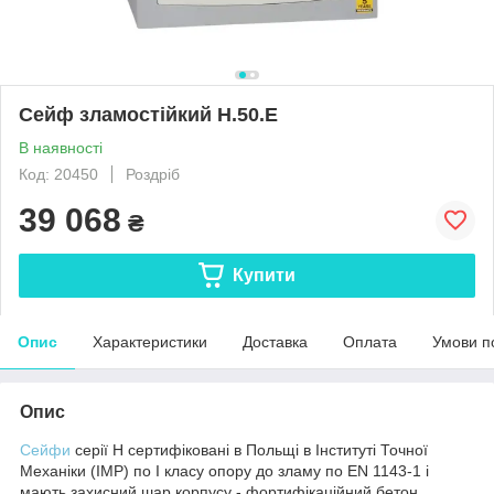
Сейф зламостійкий H.50.E
В наявності
Код: 20450
Роздріб
39 068
₴
Купити
Опис
Характеристики
Доставка
Оплата
Умови п
Опис
Сейфи
серії Н сертифіковані в Польщі в Інституті Точної
Механіки (IMP) по I класу опору до зламу по EN 1143-1 і
мають захисний шар корпусу - фортифікаційний бетон