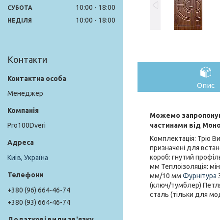
10:00
18:00
СУБОТА
10:00
18:00
НЕДІЛЯ
Контакти
Опис
Менеджер
Можемо запропонув
частинами від Мон
Pro100Dveri
Комплектація: Тріо Вир
призначені для встан
короб: гнутий профіл
Київ, Україна
мм Теплоізоляція: м
мм/10 мм
Фурнітура
З
(ключ/тумблер) Петля
+380 (96) 664-46-74
сталь (тільки для мо
+380 (93) 664-46-74