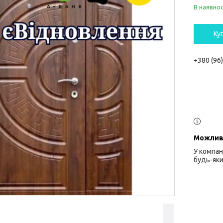
В наявнос
Ку
+380 (96
У компан
будь-яки