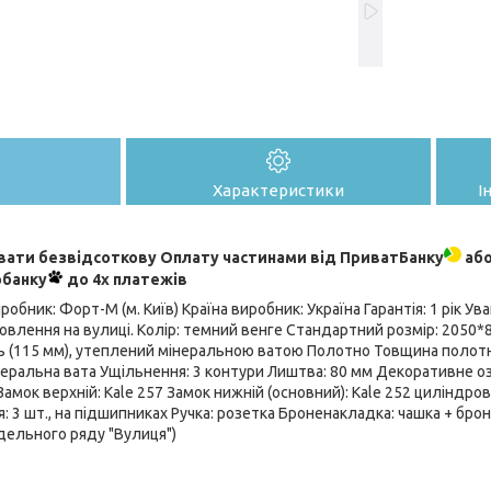
Характеристики
І
ати безвідсоткову Оплату частинами від ПриватБанку
або
обанку
до 4х платежів
обник: Форт-М (м. Київ) Країна виробник: Україна Гарантія: 1 рік Уваг
овлення на вулиці. Колір: темний венге Стандартний розмір: 2050
ь (115 мм), утеплений мінеральною ватою Полотно Товщина полотна
інеральна вата Ущільнення: 3 контури Лиштва: 80 мм Декоративне 
амок верхній: Kale 257 Замок нижній (основний): Kale 252 циліндров
: 3 шт., на підшипниках Ручка: розетка Броненакладка: чашка + бро
дельного ряду "Вулиця")