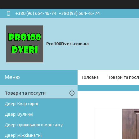
+380 (96) 664-46-74
+380 (93) 664-46-74
Pro100Dveri.com.ua
Головна
Товари та посл
Товари та послуги
Двері Квартирні
Двері Вуличні
Двері прихованого монтажу
Двері міжкімнатні