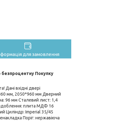
нформація для замовлення
 безпроцентну Покупку
а! Дані вхідні двері
*860 мм, 2050*960 мм Дверний
: 96 мм Сталевий лист: 1,4
оздоблення: плита МДФ 16
ий Циліндр: Imperial 35/45
ненакладка Поріг: нержавіюча