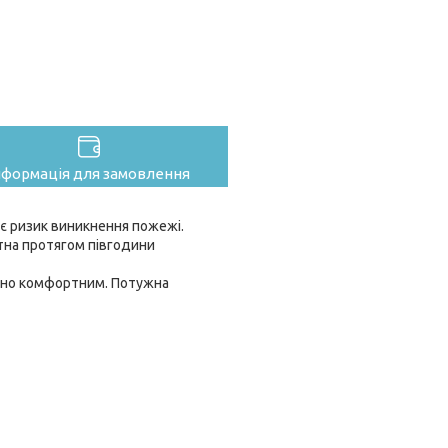
нформація для замовлення
х є ризик виникнення пожежі.
тна протягом півгодини
но комфортним. Потужна