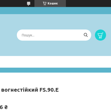
Кошик
 вогнестійкий FS.90.E
6 ₴