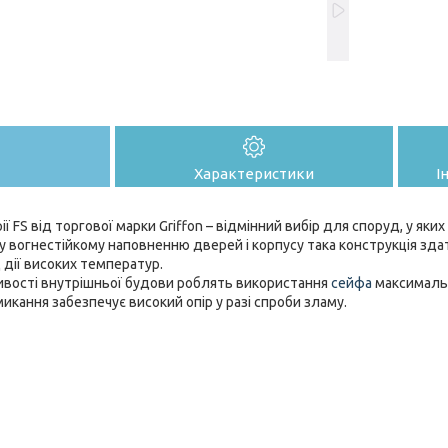
Характеристики
І
ії FS від торгової марки Griffon – відмінний вибір для споруд, у яки
 вогнестійкому наповненню дверей і корпусу така конструкція зда
 дії високих температур.
ливості внутрішньої будови роблять використання
сейфа
максималь
икання забезпечує високий опір у разі спроби зламу.