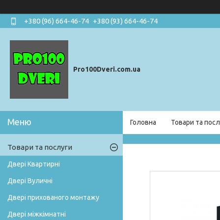
+380 (96) 664-46-74
+380 (93) 664-46-74
Pro100Dveri.com.ua
Головна
Товари та посл
Товари та послуги
Двері Квартирні
Двері Вуличні
Двері прихованого монтажу
Двері міжкімнатні