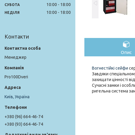
10:00
18:00
СУБОТА
10:00
18:00
НЕДІЛЯ
Контакти
Опис
Менеджер
Вогнестійкі сейфи
сер
Завдяки спеціальному
Pro100Dveri
захищати цінності від
Сучасні замки і особ
ригельна система зам
Київ, Україна
+380 (96) 664-46-74
+380 (93) 664-46-74