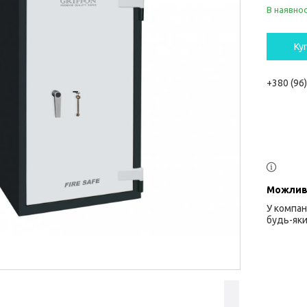
В наявнос
Ку
+380 (96
У компан
будь-яки