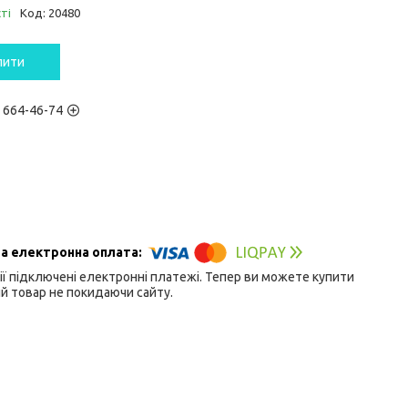
ті
Код:
20480
пити
) 664-46-74
ії підключені електронні платежі. Тепер ви можете купити
й товар не покидаючи сайту.