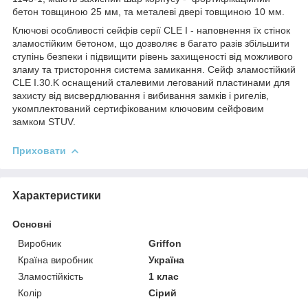
бетон товщиною 25 мм, та металеві двері товщиною 10 мм.
Ключові особливості сейфів серії CLE I - наповнення їх стінок
зламостійким бетоном, що дозволяє в багато разів збільшити
ступінь безпеки і підвищити рівень захищеності від можливого
зламу та тристороння система замикання. Сейф зламостійкий
CLE I.30.K оснащений сталевими легований пластинами для
захисту від висвердлювання і вибивання замків і ригелів,
укомплектований сертифікованим ключовим сейфовим
замком STUV.
Приховати
Характеристики
Основні
Виробник
Griffon
Країна виробник
Україна
Зламостійкість
1 клас
Колір
Сірий