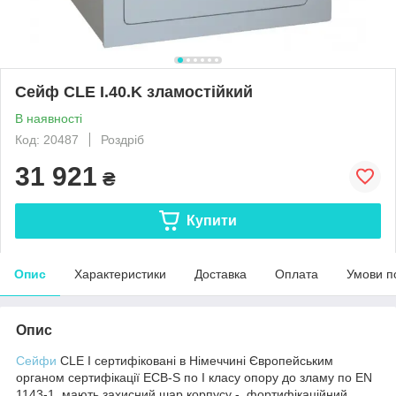
Сейф CLE I.40.K зламостійкий
В наявності
Код: 20487
Роздріб
31 921
₴
Купити
Опис
Характеристики
Доставка
Оплата
Умови п
Опис
Сейфи
CLE I сертифіковані в Німеччині Європейським
органом сертифікації ECB-S по І класу опору до зламу по EN
1143-1, мають захисний шар корпусу - фортифікаційний