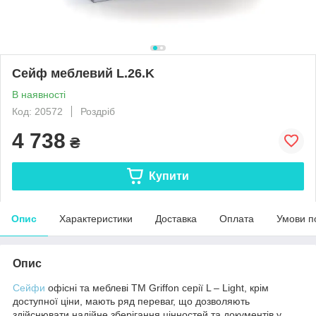
Сейф меблевий L.26.K
В наявності
Код: 20572
Роздріб
4 738
₴
Купити
Опис
Характеристики
Доставка
Оплата
Умови п
Опис
Сейфи
офісні та меблеві TM Griffon серії L – Light, крім
доступної ціни, мають ряд переваг, що дозволяють
здійснювати надійне зберігання цінностей та документів у