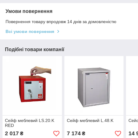
Умови повернення
Повернення товару впродовж 14 днів за домовленістю
Всі умови повернення
Подібні товари компанії
Сейф меблевий LS.20.K
Сейф меблевий L.48.K
Сейф
RED
2 017
7 174
14 
₴
₴