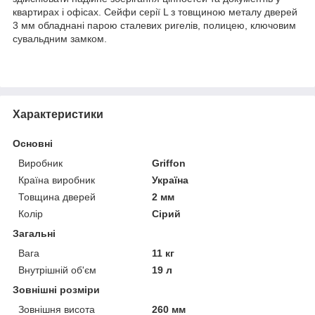
квартирах і офісах. Сейфи серії L з товщиною металу дверей
3 мм обладнані парою сталевих ригелів, полицею, ключовим
сувальдним замком.
Характеристики
Основні
Виробник
Griffon
Країна виробник
Україна
Товщина дверей
2 мм
Колір
Сірий
Загальні
Вага
11 кг
Внутрішній об'єм
19 л
Зовнішні розміри
Зовнішня висота
260 мм