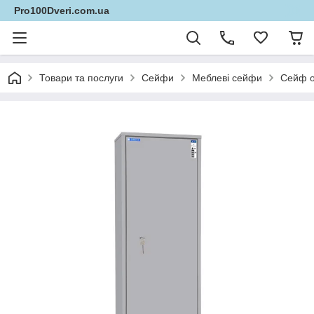
Pro100Dveri.com.ua
Товари та послуги
Сейфи
Меблеві сейфи
Сейф о