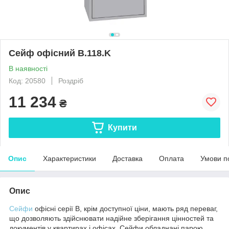
Сейф офісний B.118.K
В наявності
Код: 20580
Роздріб
11 234
₴
Купити
Опис
Характеристики
Доставка
Оплата
Умови п
Опис
Сейфи
офісні серії В, крім доступної ціни, мають ряд переваг,
що дозволяють здійснювати надійне зберігання цінностей та
документів у квартирах і офісах. Сейфи обладнані парою