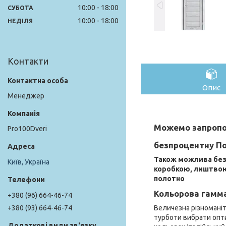
10:00
18:00
СУБОТА
10:00
18:00
НЕДІЛЯ
Контакти
Опис
Менеджер
Можемо запропо
Pro100Dveri
безпроцентну По
Також можлива без
Київ, Україна
коробкою, лиштво
полотно
Кольорова гамма
+380 (96) 664-46-74
+380 (93) 664-46-74
Величезна різноманіт
турботи вибрати опти