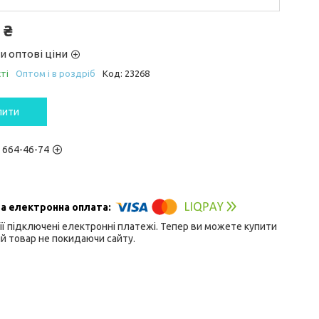
 ₴
и оптові ціни
ті
Оптом і в роздріб
Код:
23268
пити
) 664-46-74
ії підключені електронні платежі. Тепер ви можете купити
й товар не покидаючи сайту.