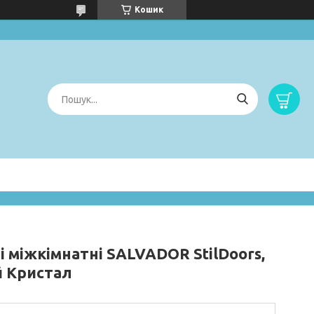
Кошик
і міжкімнатні SALVADOR StilDoors,
й Кристал