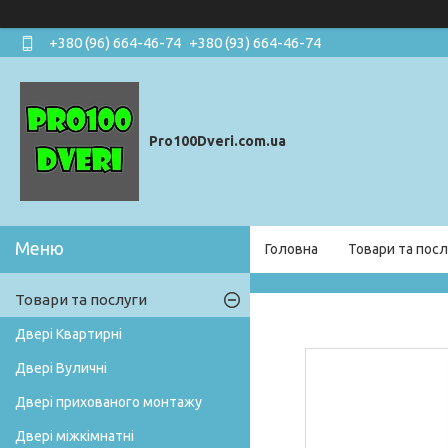
+380 (96) 664-46-74
+380 (93) 664-46-74
Pro100Dveri.com.ua
Головна
Товари та посл
Товари та послуги
Двері Квартирні
Двері Вуличні
Двері прихованого монтажу
Двері міжкімнатні