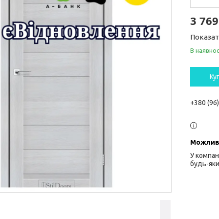
3 769
Показат
В наявнос
Ку
+380 (96
У компан
будь-яки