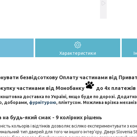
Характеристики
І
нувати безвідсоткову Оплату частинами від Прива
купку частинами від Монобанку
до 4х платежів
коштовна доставка по Україні, якщо буде по дорозі. Додат
ю, доборами,
фурнітурою
, плінтусом. Можлива врізка механіз
 на будь-який смак - 9 колірних рішень
ність кольорів і відтінків дозволяє всіляко експериментувати з к
мальний тип дверей для того чи іншого інтер’єру. Двері Slovenia St