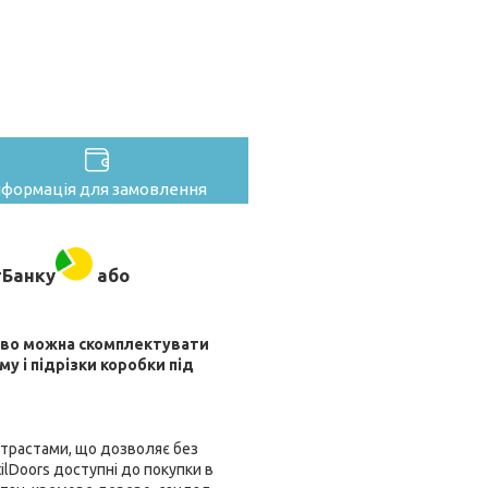
нформація для замовлення
тБанку
або
ково можна скомплектувати
му і підрізки коробки під
онтрастами, що дозволяє без
ilDoors доступні до покупки в