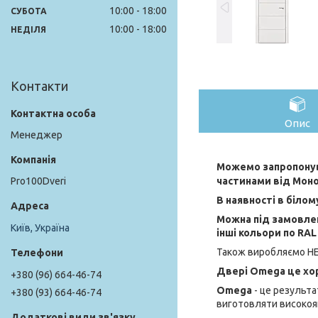
10:00
18:00
СУБОТА
10:00
18:00
НЕДІЛЯ
Контакти
Опис
Менеджер
Можемо запропонув
частинами від Мон
Pro100Dveri
В наявності в білом
Можна під замовлен
Київ, Україна
інші кольори по RA
Також виробляємо Н
Двері
Omega це хор
+380 (96) 664-46-74
Omega
- це результа
+380 (93) 664-46-74
виготовляти високояк