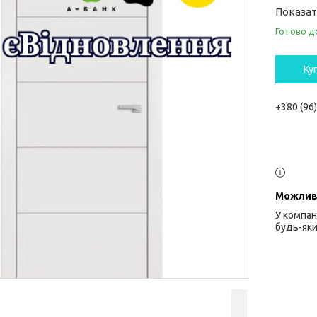
Показат
Готово д
Ку
+380 (96
У компан
будь-яки