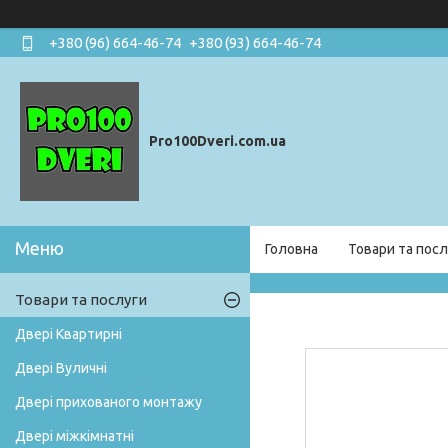
+380 (96) 664-46-74
+380 (93) 664-46-74
Pro100Dveri.com.ua
Головна
Товари та посл
Товари та послуги
Двері Квартирні
Двері Вуличні
Двері прихованого монтажу
Двері міжкімнатні