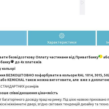
Характеристики
І
ати безвідсоткову Оплату частинами від ПриватБанку
або
обанку
до 4х платежів
у кольорі
ня БЕЗКОШТОВНО пофарбувати в кольори RAL 1014, 3015, 5024, 6
L або KEMICHAL
також можна виготовити, але вже з доплато
ЕСТАНДАРТНИХ розмірів
оше співвідношення ціна=якість
т багаторічного досвіду праці на ринку. Під цією назвою приховано
існі міжкімнатні двері, згідно світових тенденцій дизайну та техн