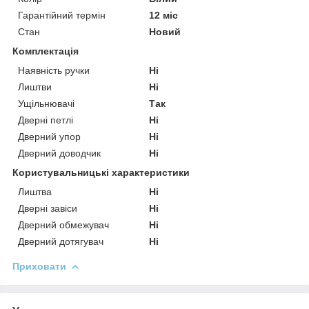
Гарантійний термін
12 міс
Стан
Новий
Комплектація
Наявність ручки
Ні
Лиштви
Ні
Ущільнювачі
Так
Дверні петлі
Ні
Дверний упор
Ні
Дверний доводчик
Ні
Користувальницькі характеристики
Лиштва
Ні
Дверні завіси
Ні
Дверний обмежувач
Ні
Дверний дотягувач
Ні
Приховати