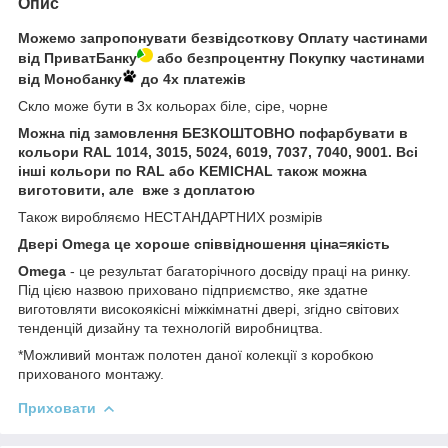
Опис
Можемо запропонувати безвідсоткову Оплату частинами
від ПриватБанку
або безпроцентну Покупку частинами
від Монобанку
до 4х платежів
Скло може бути в 3х кольорах біле, сіре, чорне
Можна під замовлення БЕЗКОШТОВНО пофарбувати в
кольори RAL 1014, 3015, 5024, 6019, 7037, 7040, 9001. Всі
інші кольори по RAL або KEMICHAL
також можна
виготовити, але вже з доплатою
Також виробляємо НЕСТАНДАРТНИХ розмірів
Двері
Omega це хороше співвідношення ціна=якість
Omega
- це результат багаторічного досвіду праці на ринку.
Під цією назвою приховано підприємство, яке здатне
виготовляти високоякісні міжкімнатні двері, згідно світових
тенденцій дизайну та технологій виробництва.
*Можливий монтаж полотен даної колекції з коробкою
прихованого монтажу.
Приховати