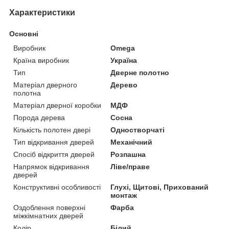
Характеристики
Основні
Виробник
Omega
Країна виробник
Україна
Тип
Дверне полотно
Матеріал дверного
Дерево
полотна
Матеріал дверної коробки
МДФ
Порода дерева
Сосна
Кількість полотен двері
Одностворчаті
Тип відкривання дверей
Механічний
Спосіб відкриття дверей
Розпашна
Напрямок відкривання
Ліве/праве
дверей
Конструктивні особливості
Глухі, Щитові, Прихований
монтаж
Оздоблення поверхні
Фарба
міжкімнатних дверей
Колір
Білий