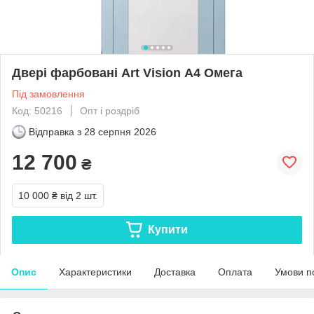
Двері фарбовані Art Vision А4 Омега
Під замовлення
Код: 50216
Опт і роздріб
Відправка з
28 серпня 2026
12 700
₴
10 000 ₴
від 2 шт.
Купити
Опис
Характеристики
Доставка
Оплата
Умови п