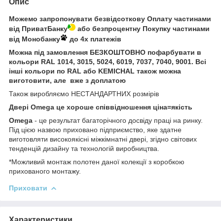
Опис
Можемо запропонувати безвідсоткову Оплату частинами
від ПриватБанку
або безпроцентну Покупку частинами
від Монобанку
до 4х платежів
Можна під замовлення БЕЗКОШТОВНО пофарбувати в
кольори RAL 1014, 3015, 5024, 6019, 7037, 7040, 9001. Всі
інші кольори по RAL або KEMICHAL
також можна
виготовити, але вже з доплатою
Також виробляємо НЕСТАНДАРТНИХ розмірів
Двері
Omega це хороше співвідношення ціна=якість
Omega
- це результат багаторічного досвіду праці на ринку.
Під цією назвою приховано підприємство, яке здатне
виготовляти високоякісні міжкімнатні двері, згідно світових
тенденцій дизайну та технологій виробництва.
*Можливий монтаж полотен даної колекції з коробкою
прихованого монтажу.
Приховати
Характеристики