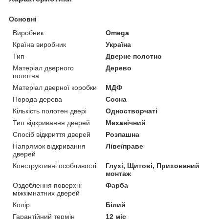
Основні
Виробник
Omega
Країна виробник
Україна
Тип
Дверне полотно
Матеріал дверного
Дерево
полотна
Матеріал дверної коробки
МДФ
Порода дерева
Сосна
Кількість полотен двері
Одностворчаті
Тип відкривання дверей
Механічний
Спосіб відкриття дверей
Розпашна
Напрямок відкривання
Ліве/праве
дверей
Конструктивні особливості
Глухі, Щитові, Прихований
монтаж
Оздоблення поверхні
Фарба
міжкімнатних дверей
Колір
Білий
Гарантійний термін
12 міс