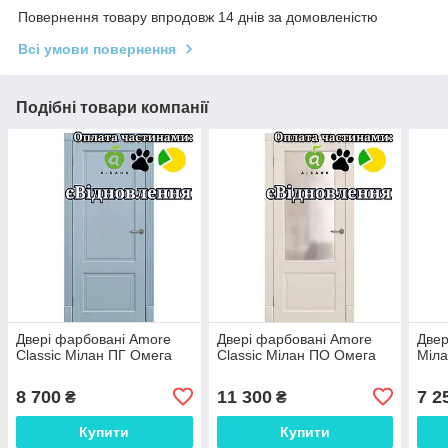
Повернення товару впродовж 14 днів за домовленістю
Всі умови повернення
Подібні товари компанії
Двері фарбовані Amore
Двері фарбовані Amore
Двер
Classic Мілан ПГ Омега
Classic Мілан ПО Омега
Міла
8 700
11 300
7 2
₴
₴
Купити
Купити