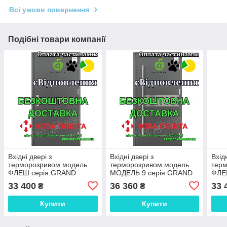
Всі умови повернення
Подібні товари компанії
Вхідні двері з
Вхідні двері з
Вхідн
терморозривом модель
терморозривом модель
тер
ФЛЕШ серія GRAND
МОДЕЛЬ 9 серія GRAND
ФЛЕ
HOUSE 73 mm, Двері
HOUSE 73 mm, Двері
HOU
33 400
36 360
33 
₴
₴
України
України, ручка труба
Укра
Купити
Купити