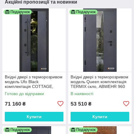
Акційні пропозиції та новинки
Подарунок
Подарунок
Вхідні двері з терморозривом
Вхідні двері з терморозривом
модель Ufo Black
модель Queen комплектація
комплектація COTTAGE,
TERMIX скло, ABWEHR 960
ABWEHR
Готово до відправки
В наявності
71 160
53 510
₴
₴
Купити
Купити
Подарунок
Подарунок