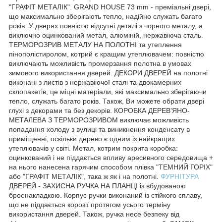
"ГРАФІТ МЕТАЛІК". GRAND HOUSE 73 mm - преміальні двері,
що максимально зберігають тепло, надійно служать багато
років. У дверях повністю відсутні деталі з чорного металу, а
виключно оцинкований метал, алюміній, нержавіюча сталь.
ТЕРМОРОЗРИВ МЕТАЛУ НА ПОЛОТНІ та утеплення
пінополістиролом, котрий є кращим утеплювачем: повністю
виключають можливість промерзання полотна в умовах
зимового використання дверей. ДЕКОРИ ДВЕРЕЙ на полотні
виконані з листів з нержавіючої сталі та двокамерних
склопакетів, це міцні матеріали, які максимально зберігаючи
тепло, служать багато років. Також, Ви можете обрати двері
глухі з декорами та без декорів. КОРОБКА ДЕРЕВ'ЯНО-
МЕТАЛЕВА З ТЕРМОРОЗРИВОМ виключає можливість
попадання холоду з вулиці та виникнення конденсату в
приміщенні, оскільки дерево є одним із найкращих
утеплювачів у світі. Метал, котрим покрита коробка:
оцинкований і не піддається впливу аресивного середовища +
на нього нанесена гарячим способом плівка "ТЕМНИЙ ГОРІХ"
або "ГРАФІТ МЕТАЛІК", така ж як і на полотні.
ФУРНІТУРА
ДВЕРЕЙ - ЗАХИСНА РУЧКА НА ПЛАНЦІ із вбудованою
броенакладкою. Корпус ручки виконаний із стійкого сплаву,
що не піддається корозії протягом усього терміну
використання дверей. Також, ручка несе безпеку від