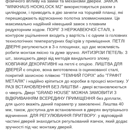
фізичного впливу на замки та механізми дверей. ЗАМОК
"WINKHAUS HOOKLOCK M2" використовується разом з
циліндром, і приводить в дію зачепи на торцевій планці, які
перешкоджають відтисканню полотна зловмисниками. Це
максимально надійний німецький замок з плавним
редукторним ходом. ПОРІГ З НЕРЖАВЕЮЧОЇ СТАЛІ, з
контуром ущільнення входить у вартість і є одним із головних
технологічних температурних бар'єрів у приміщення. ПЕТЛІ
ДВЕРНІ регулюються в 3-х площинах, що дає можливість
робити монтаж якісно та дуже зручно. АНТИЗРІЗИ ПЕТЕЛЬ: 3
шт., захищають двері від методів вандального злому.
КОВПАЧКИ ДЕКОРАТИВНІ на петлі є опцією. ЛИШТВА ДЛЯ
ДВЕРЕЙ є опцією, вона виготовлена із оцинкованої сталі,
покритий захисною плівкою "ТЕМНИЙ ГОРІХ" або "ГРАФІТ
МЕТАЛІК" і надійно кріпиться до коробки в процесі монтажу. У
РАЗІ ВСТАНОВЛЕННЯ БЕЗ ЛИШТВИ - двері встановлюються
о чверть. Двері "GRAND HOUSE" МОЖНА ЗАМОВИТИ З
ВІДКРИВАННЯМ ВСЕРЕДИНУ ПРИМІЩЕННЯ без доплати,
для цього вкажіть даний параметр у замовленні. Лиштва 40
мм, також, доступна для встановлення в дверях внутрішнього
відчинення. ДЛЯ РЕГУЛЮВАННЯ ПРИТВОРУ: у відповідній
частині дверей знаходиться регульований язичок, який додає
зручності під час монтажу дверей.