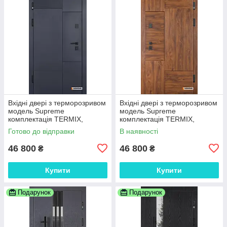
Вхідні двері з терморозривом
Вхідні двері з терморозривом
модель Supreme
модель Supreme
комплектація TERMIX,
комплектація TERMIX,
ABWEHR 960
ABWEHR 960
Готово до відправки
В наявності
46 800
46 800
₴
₴
Купити
Купити
Подарунок
Подарунок