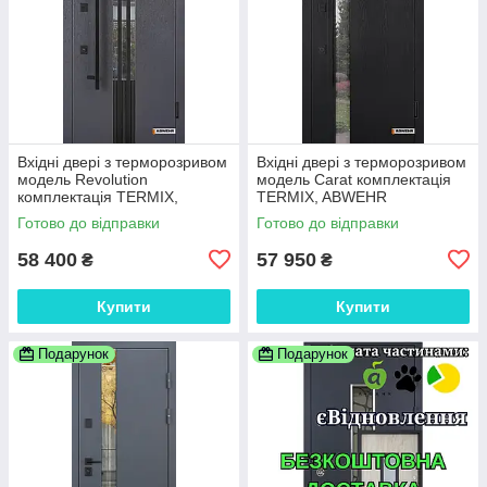
Вхідні двері з терморозривом
Вхідні двері з терморозривом
модель Revolution
модель Carat комплектація
комплектація TERMIX,
TERMIX, ABWEHR
ABWEHR
Готово до відправки
Готово до відправки
58 400
57 950
₴
₴
Купити
Купити
Подарунок
Подарунок