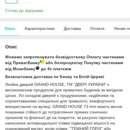
Готово до відправки
Опис
Характеристики
Доставка
Оплата
Умови п
Опис
Можемо запропонувати безвідсоткову Оплату частинами
від ПриватБанку
або безпроцентну Покупку частинами
від Монобанку
до 4х платежів
Безкоштовна доставка по Києву та Білій Церкві
Лінійка дверей GRAND HOUSE, ТМ "ДВЕРІ УКРАЇНИ" є
високоякісним продуктом для приватних будинків за вигідною
ціною. Усі складові дверей є продуманими, надійними та
спроектованими спеціально для тривалого, комфортного
використання на вулиці. GRAND HOUSE 73 mm мають високі
показники стійкості до потрапляння прямих сонячних
променів та фізичної дії на покриття, за рахунок гарячого
нанесення антивандальної плівки підвищеної міцності на
оцинкований метал, колір плівки: "ТЕМНИЙ ГОРІХ" або