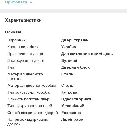
Приховати
Характеристики
Основні
Виробник
Двері України
Країна виробник
Україна
Призначення двері
Для житлових приміщень
Застосування двері
Вуличні
Тип
Дверний блок
Матеріал дверного
Сталь
полотна
Матеріал дверної коробки
Сталь
Тип конструкції короба
Куткова
Кількість полотен двері
Одностворчаті
Тип відкривання дверей
Механічний
Спосіб відкривання дверей
Розпашна
Напрямок відкривання
Ліве/праве
дверей