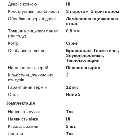
Двері з ковкою
Ні
Конструктивні особливості
З порогом, З притвором
Обробка поверхні двері
Ламінована оцинкована
сталь
Товщина лицьової панелі
0.8 мм
(фасаду)
Колір
Сірий
Особливості двері
Броньовані, Герметичні,
Звуконепроникні,
Теплоізоляційні
Наповнення дверей
Пінополістирол
Кількість ущільнюючих
2
контурів
Гарантійний термін
12 міс
Стан
Новий
Комплектація
Наявність ручки
Так
Наявність вічка
Ні
Кількість замків
2 шт.
Лиштви
Так