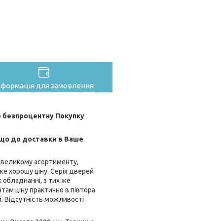
нформація для замовлення
 безпроцентну Покупку
 що до доставки в Ваше
невеликому асортименту,
же хорошу ціну. Серія дверей
 обладнанні, з тих же
нтам ціну практично в півтора
й. Відсутність можливості