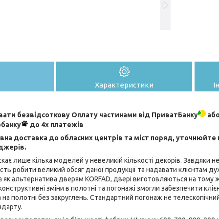
Характеристики
І
ати безвідсоткову Оплату частинами від ПриватБанку
або
обанку
до 4х платежів
на доставка до обласних центрів та міст поряд, уточнюйте
джерів.
кає лише кілька моделей у невеликій кількості декорів. Завдяки 
ть робити великий обсяг даної продукції та надавати клієнтам ду
 як альтернатива дверям KORFAD, двері виготовляються на тому ж
 конструктивні зміни в полотні та погонажі змогли забезпечити кліє
 на полотні без закруглень. Стандартний погонаж не телескопічни
ндарту.