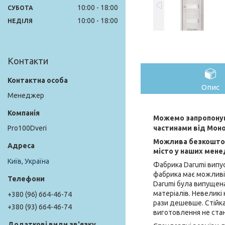
10:00
18:00
СУБОТА
10:00
18:00
НЕДІЛЯ
Контакти
Опис
Менеджер
Можемо запропонув
частинами від Мон
Pro100Dveri
Можлива безкоштов
місто у наших мене
Київ, Україна
Фабрика Darumi випус
фабрика має можливіс
Darumi була випущена
матеріалів. Невеликі
+380 (96) 664-46-74
рази дешевше. Стійка
+380 (93) 664-46-74
виготовлення не ста