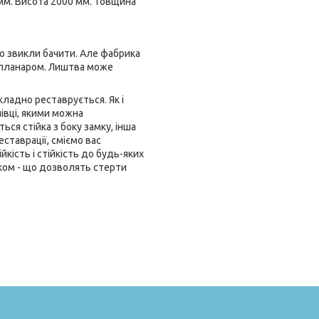
 мм. Висота 2000 мм. Товщина
о звикли бачити. Але фабрика
омпланаром. Лиштва може
складно реставрується. Як і
лівці, якими можна
ся стійка з боку замку, інша
ставрації, сміємо вас
кість і стійкість до будь-яких
ком - що дозволять стерти