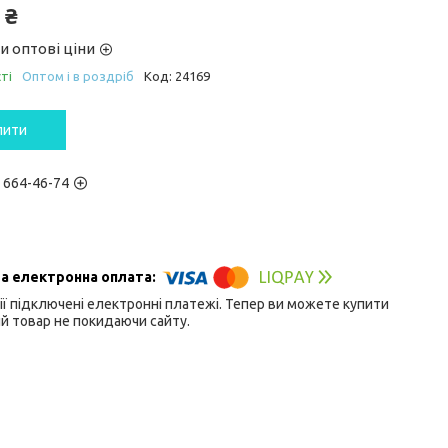
 ₴
и оптові ціни
ті
Оптом і в роздріб
Код:
24169
пити
) 664-46-74
ії підключені електронні платежі. Тепер ви можете купити
й товар не покидаючи сайту.