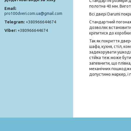
Стандартні розміри д
полотна 40 мм. Вигот
pro100dveri.com.ua@gmail.com
Всі двері Darumi покр
Стандартний погонаж
+380966644674
дозволяє встановити 
+380966644674
кріпитися до коробки 
Так як покриття двере
шафа, кухня, стіл, к
задекорувати ушкодже
стійка теж може бути
запевнити, що плівка,
механічних пошкодже
допустимо маркер, і 