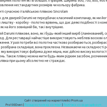
верних полотен як і в більшості фабрик. Ширина: 600, 700, 800, 900
овлення нестандартних розмірів чи кольору фабрика.
иті сучасною італійською плівкою Sincrolam
 для дверей Darumi не передбачає класичний компланар, як ми йог
лиштву - коробку - полотно врівень, що дає деякі подібності з к
як на його зовнішній бік, так і внутрішню.
й Darumi плівкове, воно, як і будь-який інший виріб (ламінований), 
омод. Для реставрації найчастіше використовують меблеві воскові о
ння. У разі потреби всі полотна частково розбираються, розбираєть
 розібрана складніше, вона проклеєна. Незважаючи на складності ре
 яку використовує фабрика дуже міцна, має дійсно високу вологостій
нь. Також плівку можна мити будь-яким рідким засобом, розчинни
плівка при цьому абсолютно не страждає.
Сайт створений на маркетплейсі
Prom.ua
Pro100Dveri |
Поскаржитися на контент
|
Політика конфіденційності