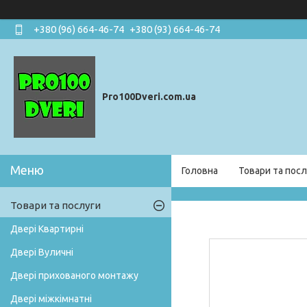
+380 (96) 664-46-74
+380 (93) 664-46-74
Pro100Dveri.com.ua
Головна
Товари та посл
Товари та послуги
Двері Квартирні
Двері Вуличні
Двері прихованого монтажу
Двері міжкімнатні