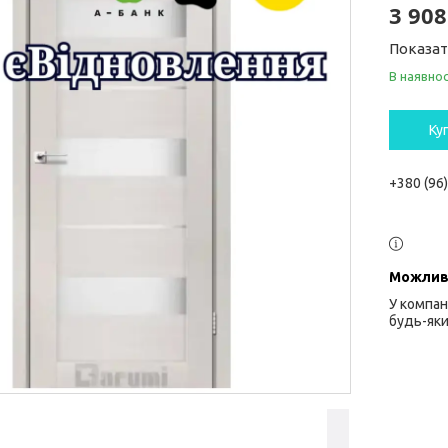
3 908
Показат
В наявнос
Ку
+380 (96
У компан
будь-яки