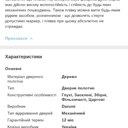
має дійсно високу вологостійкість і стійкість до будь-яких
механічних пошкоджень. Також плівку можна мити будь-яким
рідким засобом, розчинником - що дозволять стерти
допустимо маркер, і плівка при цьому абсолютно не
страждає.
Приховати
Характеристики
Основні
Матеріал дверного
Дерево
полотна
Тип
Дверне полотно
Конструктивні особливості
Глухі, Засклені, Збірні,
Фільончасті, Царгові
Виробник
Darumi
Тип відкривання дверей
Механічний
Гарантійний термін
12 міс
Країна виробник
Україна