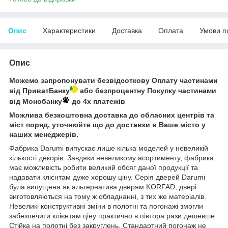
Опис
Характеристики
Доставка
Оплата
Умови п
Опис
Можемо запропонувати безвідсоткову Оплату частинами
від ПриватБанку
або безпроцентну Покупку частинами
від Монобанку
до 4х платежів
Можлива безкоштовна доставка до обласних центрів та
міст поряд, уточнюйте що до доставки в Ваше місто у
наших менеджерів.
Фабрика Darumi випускає лише кілька моделей у невеликій
кількості декорів. Завдяки невеликому асортименту, фабрика
має можливість робити великий обсяг даної продукції та
надавати клієнтам дуже хорошу ціну. Серія дверей Darumi
була випущена як альтернатива дверям KORFAD, двері
виготовляються на тому ж обладнанні, з тих же матеріалів.
Невеликі конструктивні зміни в полотні та погонажі змогли
забезпечити клієнтам ціну практично в півтора рази дешевше.
Стійка на полотні без закруглень. Стандартний погонаж не