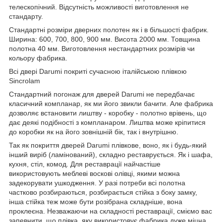
телескопічний. Відсутність можливості виготовлення не
стандарту.
Стандартні розміри дверних полотен як і в більшості фабрик.
Ширина: 600, 700, 800, 900 мм. Висота 2000 мм. Товщина
полотна 40 мм. Виготовлення нестандартних розмірів чи
кольору фабрика.
Всі двері Darumi покриті сучасною італійською плівкою
Sincrolam
Стандартний погонаж для дверей Darumi не передбачає
класичний компланар, як ми його звикли бачити. Але фабрика
дозволяє встановити лиштву - коробку - полотно врівень, що
дає деякі подібності з компланаром. Лиштва може кріпитися
до коробки як на його зовнішній бік, так і внутрішню.
Так як покриття дверей Darumi плівкове, воно, як і будь-який
інший виріб (ламінований), складно реставрується. Як і шафа,
кухня, стіл, комод. Для реставрації найчастіше
використовують меблеві воскові олівці, якими можна
задекорувати ушкодження. У разі потреби всі полотна
частково розбираються, розбирається стійка з боку замку,
інша стійка теж може бути розібрана складніше, вона
проклеєна. Незважаючи на складності реставрації, сміємо вас
запевнити, що плівка, яку використовує фабрика дуже міцна,