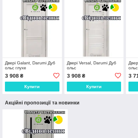
Двері Galant, Darumi Дуб
Двері Versal, Darumi Дуб
Двер
ольс глухе
ольс
ольс
3 908
3 908
3 7
₴
₴
Купити
Купити
Акційні пропозиції та новинки