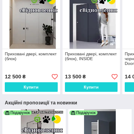
Приховані двері, комплект
Приховані двері, комплект
Прих
(блок)
(блок), INSIDE
чорн
Door
12 500
13 500
14 
₴
₴
Купити
Купити
Акційні пропозиції та новинки
Подарунок
Подарунок