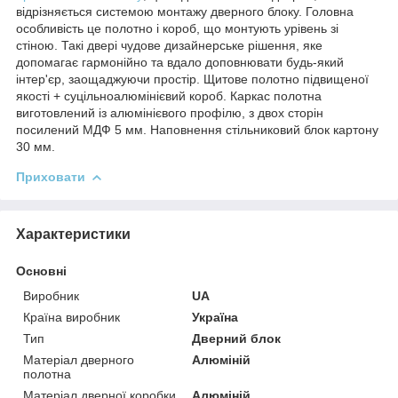
відрізняється системою монтажу дверного блоку. Головна
особливість це полотно і короб, що монтують урівень зі
стіною. Такі двері чудове дизайнерське рішення, яке
допомагає гармонійно та вдало доповнювати будь-який
інтер'єр, заощаджуючи простір. Щитове полотно підвищеної
якості + суцільноалюмінієвий короб. Каркас полотна
виготовлений із алюмінієвого профілю, з двох сторін
посилений МДФ 5 мм. Наповнення стільниковий блок картону
30 мм.
Приховати
Характеристики
Основні
Виробник
UA
Країна виробник
Україна
Тип
Дверний блок
Матеріал дверного
Алюміній
полотна
Матеріал дверної коробки
Алюміній