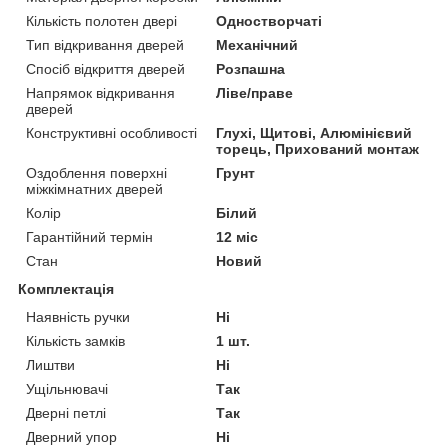
Кількість полотен двері
Одностворчаті
Тип відкривання дверей
Механічний
Спосіб відкриття дверей
Розпашна
Напрямок відкривання
Ліве/праве
дверей
Конструктивні особливості
Глухі, Щитові, Алюмінієвий
торець, Прихований монтаж
Оздоблення поверхні
Грунт
міжкімнатних дверей
Колір
Білий
Гарантійний термін
12 міс
Стан
Новий
Комплектація
Наявність ручки
Ні
Кількість замків
1 шт.
Лиштви
Ні
Ущільнювачі
Так
Дверні петлі
Так
Дверний упор
Ні