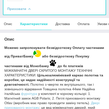
Приховати
Опис
Характеристики
Доставка
Оплата
Умови 
Опис
Можемо запропонувати безвідсоткову Оплату частинами
від ПриватБанку
або
безвідсоткову
Покупку
частинами від Монобанку
до 4х платежів
МІЖКІМНАТНІ ДВЕРІ СКРИТОГО МОНТАЖУ ТЕХНІЧНІ
ХАРАКТЕРИСТИКИ:
Цільноалюмінієвий каркас полотна та
коробки, це надає надійності конструкції та
довговічності.
Полотно з чвертю як внутрішнього, так і
зовнішнього відкрвання Товщина полотна 44мм Надійна
італійська
фурнітура
у комплекті в чорному кольорі: 1.
Магнітний замок AGB Polaris; 2. Петлі прихованого монтажу
Otlav (виробник має право проводити заміну петель).
Двері
прихованого монтажу
; це вид міжкімнатних дверей, який