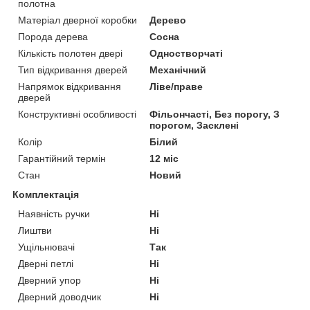
полотна
Матеріал дверної коробки
Дерево
Порода дерева
Сосна
Кількість полотен двері
Одностворчаті
Тип відкривання дверей
Механічний
Напрямок відкривання
Ліве/праве
дверей
Конструктивні особливості
Фільончасті, Без порогу, З
порогом, Засклені
Колір
Білий
Гарантійний термін
12 міс
Стан
Новий
Комплектація
Наявність ручки
Ні
Лиштви
Ні
Ущільнювачі
Так
Дверні петлі
Ні
Дверний упор
Ні
Дверний доводчик
Ні