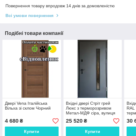
Повернення товару впродовж 14 днів за домовленістю
Всі умови повернення
Подібні товари компанії
Двері Vena Італійська
Вхідні двері Стріт грей
Вхід
Вільха зі склом Чорний
Люкс з терморозривом
RAL 
Метал-МДФ сіра, вулиця
терм
скл
4 680
25 520
30 
₴
₴
сіра
Купити
Купити