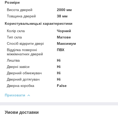
Розміри
Висота дверей
2000 мм
Товщина дверей
38 мм
Користувальницькі характеристики
Колір скла
Чорний
Тип скла
Матове
Спосіб відкрити двері
Максимум
Відділка поверхні
ПВХ
міжкімнатних дверей
Лиштва
Ні
Дверні завіси
Ні
Дверний обмежувач
Ні
Дверний дотягувач
Ні
Дверна коробка
False
Приховати
Умови доставки