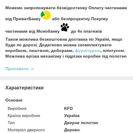
Можемо запропонувати безвідсоткову Оплату частинами
від ПриватБанку
або безпроцентну Покупку
частинами від Монобанку
до 4х платежів
Також можлива безкоштовна доставка по Україні, якщо
буде по дорозі. Додатково можна скомплектувати
коробкою, лиштвою, доборами,
фурнітурою
, плінтусом.
Можлива врізка механізму і підрізки коробки під полотно
Приховати
Характеристики
Основні
Виробник
KFD
Країна виробник
Україна
Тип
Дверне полотно
Матеріал дверного
Дерево