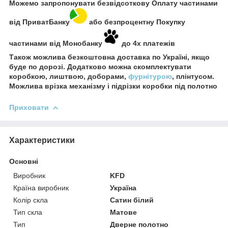
Можемо запропонувати безвідсоткову Оплату частинами
від ПриватБанку
або безпроцентну Покупку
частинами від Монобанку
до 4х платежів
Також можлива безкоштовна доставка по Україні, якщо
буде по дорозі. Додатково можна скомплектувати
коробкою, лиштвою, доборами,
фурнітурою
, плінтусом.
Можлива врізка механізму і підрізки коробки під полотно
Приховати
Характеристики
Основні
Виробник
KFD
Країна виробник
Україна
Колір скла
Сатин білий
Тип скла
Матове
Тип
Дверне полотно