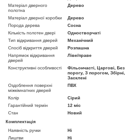
Матеріал дверного
Дерево
полотна
Матеріал дверної коробки
Дерево
Порода дерева
Сосна
Кількість полотен двері
Одностворчаті
Тип відкривання дверей
Механічний
Спосіб відкриття дверей
Розпашна
Напрямок відкривання
Ліве/праве
дверей
Конструктивні особливості
Фільончасті, Царгові, Без
порогу, З порогом, Збірні,
Засклені
Оздоблення поверхні
ПВХ
міжкімнатних дверей
Колір
Сірий
Гарантійний термін
12 міс
Стан
Новий
Комплектація
Наявність ручки
Ні
Лиштви
Ні