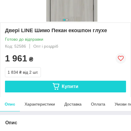
Двері LINE Шимо Пекан екошпон глухе
Готово до відправки
Код: 52586
Опт і роздріб
1 961
₴
1 834 ₴
від 2 шт.
Купити
Опис
Характеристики
Доставка
Оплата
Умови п
Опис