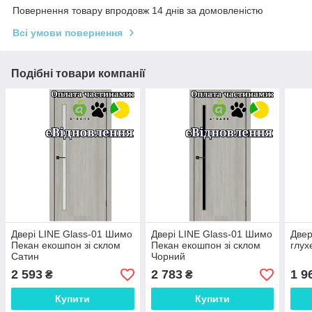
Повернення товару впродовж 14 днів за домовленістю
Всі умови повернення
Подібні товари компанії
Двері LINE Glass-01 Шимо
Двері LINE Glass-01 Шимо
Двер
Пекан екошпон зі склом
Пекан екошпон зі склом
глух
Сатин
Чорний
2 593
2 783
1 9
₴
₴
Купити
Купити