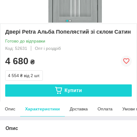
Двері Petra Альба Попелястий зі склом Сатин
Готово до відправки
Код: 52631
Опт і роздріб
4 680
₴
4 554 ₴
від 2 шт.
Купити
Опис
Характеристики
Доставка
Оплата
Умови 
Опис