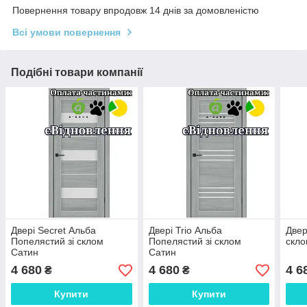
Повернення товару впродовж 14 днів за домовленістю
Всі умови повернення
Подібні товари компанії
Двері Secret Альба
Двері Trio Альба
Двер
Попелястий зі склом
Попелястий зі склом
скло
Сатин
Сатин
4 680
4 680
4 6
₴
₴
Купити
Купити