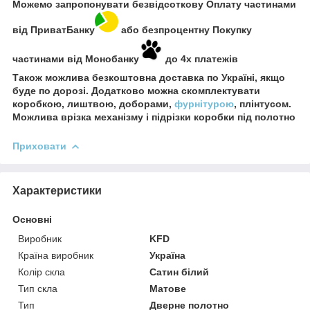
Можемо запропонувати безвідсоткову Оплату частинами
від ПриватБанку
або безпроцентну Покупку
частинами від Монобанку
до 4х платежів
Також можлива безкоштовна доставка по Україні, якщо
буде по дорозі. Додатково можна скомплектувати
коробкою, лиштвою, доборами,
фурнітурою
, плінтусом.
Можлива врізка механізму і підрізки коробки під полотно
Приховати
Характеристики
Основні
Виробник
KFD
Країна виробник
Україна
Колір скла
Сатин білий
Тип скла
Матове
Тип
Дверне полотно