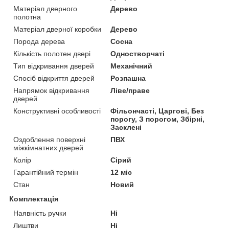
Матеріал дверного
Дерево
полотна
Матеріал дверної коробки
Дерево
Порода дерева
Сосна
Кількість полотен двері
Одностворчаті
Тип відкривання дверей
Механічний
Спосіб відкриття дверей
Розпашна
Напрямок відкривання
Ліве/праве
дверей
Конструктивні особливості
Фільончасті, Царгові, Без
порогу, З порогом, Збірні,
Засклені
Оздоблення поверхні
ПВХ
міжкімнатних дверей
Колір
Сірий
Гарантійний термін
12 міс
Стан
Новий
Комплектація
Наявність ручки
Ні
Лиштви
Ні