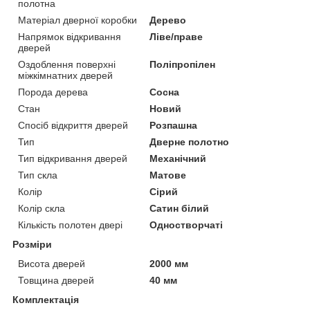
полотна
Матеріал дверної коробки
Дерево
Напрямок відкривання
Ліве/праве
дверей
Оздоблення поверхні
Поліпропілен
міжкімнатних дверей
Порода дерева
Сосна
Стан
Новий
Спосіб відкриття дверей
Розпашна
Тип
Дверне полотно
Тип відкривання дверей
Механічний
Тип скла
Матове
Колір
Сірий
Колір скла
Сатин білий
Кількість полотен двері
Одностворчаті
Розміри
Висота дверей
2000 мм
Товщина дверей
40 мм
Комплектація