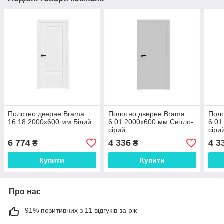
Полотно дверне Brama
Полотно дверне Brama
Поло
16.18 2000х600 мм Білий
6.01 2000х600 мм Світло-
6.01
сірий
сіри
6 774
4 336
4 3
₴
₴
Купити
Купити
Про нас
91% позитивних з 11 відгуків за рік