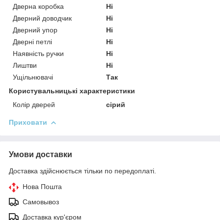
Дверна коробка
Ні
Дверний доводчик
Ні
Дверний упор
Ні
Дверні петлі
Ні
Наявність ручки
Ні
Лиштви
Ні
Ущільнювачі
Так
Користувальницькі характеристики
Колір дверей
сірий
Приховати
Умови доставки
Доставка здійснюється тільки по передоплаті.
Нова Пошта
Самовывоз
Доставка кур'єром