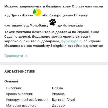
Можемо запропонувати безвідсоткову Оплату частинами
від ПриватБанку
або безпроцентну Покупку
частинами від Монобанку
до 4х платежів
Також можлива безкоштовна доставка по Україні, якщо
буде по дорозі. Додатково можна скомплектувати
коробкою, лиштвою, доборами,
фурнітурою
, плінтусом.
Можлива врізка механізму і підрізки коробки під полотно
Приховати
Характеристики
Основні
Виробник
Брама
Країна виробник
Україна
Конструктивні особливості
Щитові, Глухі
Матеріал дверного
Дерево