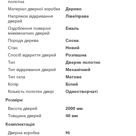
полотна
Матеріал дверної коробки
Дерево
Напрямок відкривання
Ліве/праве
дверей
Оздоблення поверхні
Емаль
міжкімнатних дверей
Порода дерева
Сосна
Стан
Новий
Спосіб відкриття дверей
Розпашна
Тип
Дверне полотно
Тип відкривання дверей
Механічний
Тип скла
Матове
Колір
Білий
Кількість полотен двері
Одностворчаті
Розміри
Висота дверей
2000 мм
Товщина дверей
40 мм
Комплектація
Дверна коробка
Ні