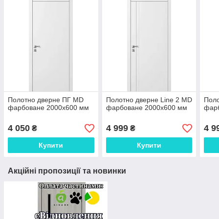
Полотно дверне ПГ MD
Полотно дверне Line 2 MD
Поло
фарбоване 2000х600 мм
фарбоване 2000х600 мм
фар
4 050
4 999
4 9
₴
₴
Купити
Купити
Акційні пропозиції та новинки