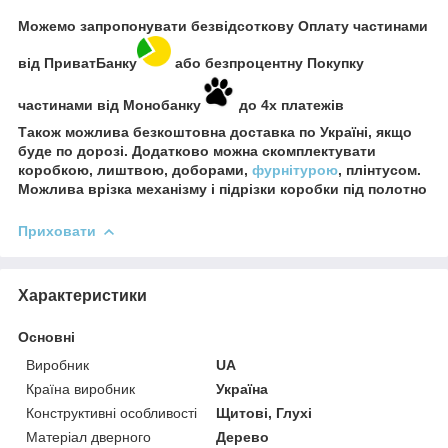
Можемо запропонувати безвідсоткову Оплату частинами
від ПриватБанку
або безпроцентну Покупку
частинами від Монобанку
до 4х платежів
Також можлива безкоштовна доставка по Україні, якщо
буде по дорозі. Додатково можна скомплектувати
коробкою, лиштвою, доборами,
фурнітурою
, плінтусом.
Можлива врізка механізму і підрізки коробки під полотно
Приховати
Характеристики
Основні
Виробник
UA
Країна виробник
Україна
Конструктивні особливості
Щитові, Глухі
Матеріал дверного
Дерево