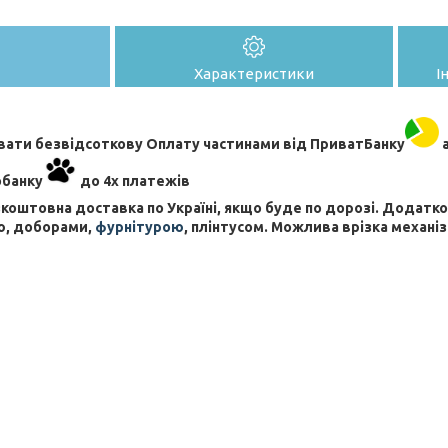
Характеристики
І
ати безвідсоткову Оплату частинами від ПриватБанку
а
обанку
до 4х платежів
коштовна доставка по Україні, якщо буде по дорозі. Додат
ю, доборами,
фурнітурою
, плінтусом. Можлива врізка механіз