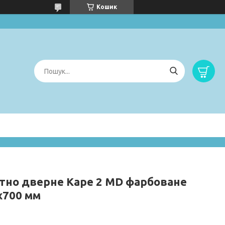
Кошик
тно дверне Каре 2 MD фарбоване
х700 мм