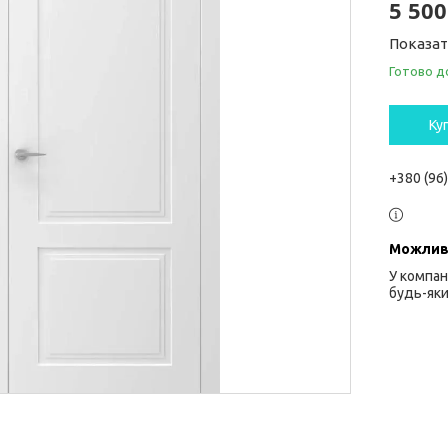
5 500
Показат
Готово д
Ку
+380 (96
У компан
будь-яки