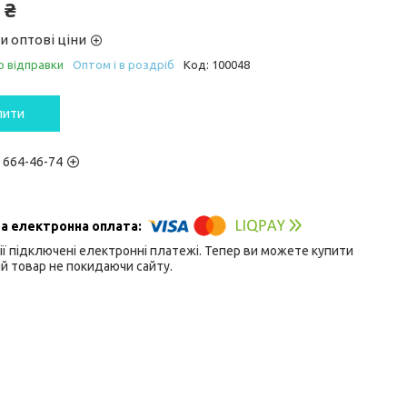
 ₴
и оптові ціни
о відправки
Оптом і в роздріб
Код:
100048
пити
) 664-46-74
ії підключені електронні платежі. Тепер ви можете купити
й товар не покидаючи сайту.