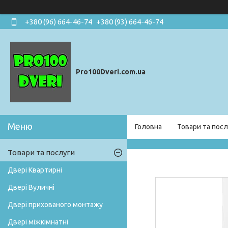
+380 (96) 664-46-74
+380 (93) 664-46-74
Pro100Dveri.com.ua
Головна
Товари та посл
Товари та послуги
Двері Квартирні
Двері Вуличні
Двері прихованого монтажу
Двері міжкімнатні