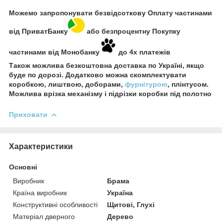
Можемо запропонувати безвідсоткову Оплату частинами
від ПриватБанку
або безпроцентну Покупку
частинами від Монобанку
до 4х платежів
Також можлива безкоштовна доставка по Україні, якщо
буде по дорозі. Додатково можна скомплектувати
коробкою, лиштвою, доборами,
фурнітурою
, плінтусом.
Можлива врізка механізму і підрізки коробки під полотно
Приховати
Характеристики
Основні
Виробник
Брама
Країна виробник
Україна
Конструктивні особливості
Щитові, Глухі
Матеріал дверного
Дерево