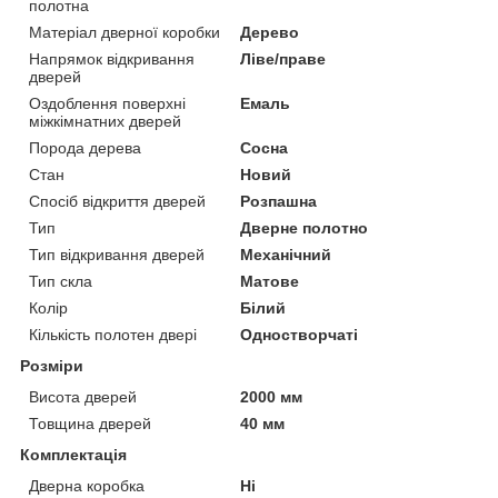
полотна
Матеріал дверної коробки
Дерево
Напрямок відкривання
Ліве/праве
дверей
Оздоблення поверхні
Емаль
міжкімнатних дверей
Порода дерева
Сосна
Стан
Новий
Спосіб відкриття дверей
Розпашна
Тип
Дверне полотно
Тип відкривання дверей
Механічний
Тип скла
Матове
Колір
Білий
Кількість полотен двері
Одностворчаті
Розміри
Висота дверей
2000 мм
Товщина дверей
40 мм
Комплектація
Дверна коробка
Ні