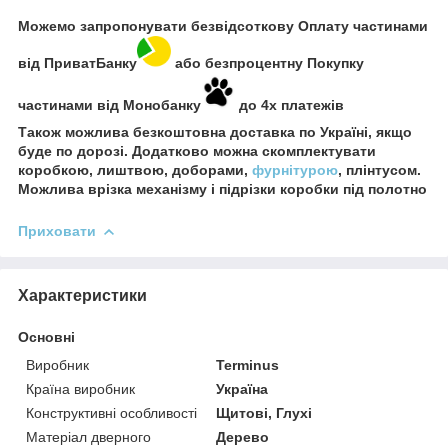
Можемо запропонувати безвідсоткову Оплату частинами
від ПриватБанку
або безпроцентну Покупку
частинами від Монобанку
до 4х платежів
Також можлива безкоштовна доставка по Україні, якщо
буде по дорозі. Додатково можна скомплектувати
коробкою, лиштвою, доборами,
фурнітурою
, плінтусом.
Можлива врізка механізму і підрізки коробки під полотно
Приховати
Характеристики
Основні
Виробник
Terminus
Країна виробник
Україна
Конструктивні особливості
Щитові, Глухі
Матеріал дверного
Дерево