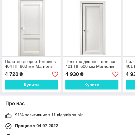
Полотно дверне Terminus
Полотно дверне Terminus
Поло
404 ПГ 800 мм Магнолія
401 ПГ 600 мм Магнолія
401 
4 720
4 930
4 9
₴
₴
Купити
Купити
Про нас
91% позитивних з 11 відгуків за рік
Працює з 04.07.2022