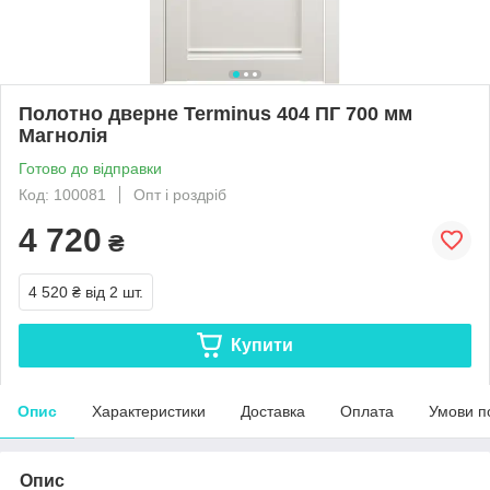
Полотно дверне Terminus 404 ПГ 700 мм
Магнолія
Готово до відправки
Код: 100081
Опт і роздріб
4 720
₴
4 520 ₴
від 2 шт.
Купити
Опис
Характеристики
Доставка
Оплата
Умови п
Опис