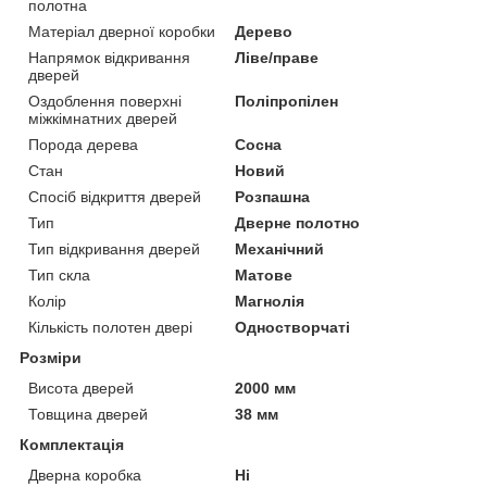
полотна
Матеріал дверної коробки
Дерево
Напрямок відкривання
Ліве/праве
дверей
Оздоблення поверхні
Поліпропілен
міжкімнатних дверей
Порода дерева
Сосна
Стан
Новий
Спосіб відкриття дверей
Розпашна
Тип
Дверне полотно
Тип відкривання дверей
Механічний
Тип скла
Матове
Колір
Магнолія
Кількість полотен двері
Одностворчаті
Розміри
Висота дверей
2000 мм
Товщина дверей
38 мм
Комплектація
Дверна коробка
Ні