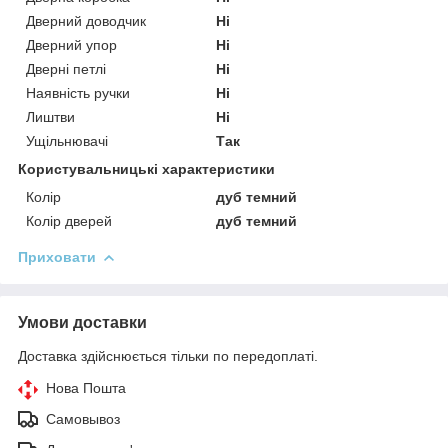
Дверний доводчик
Ні
Дверний упор
Ні
Дверні петлі
Ні
Наявність ручки
Ні
Лиштви
Ні
Ущільнювачі
Так
Користувальницькі характеристики
Колір
дуб темний
Колір дверей
дуб темний
Приховати
Умови доставки
Доставка здійснюється тільки по передоплаті.
Нова Пошта
Самовывоз