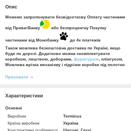
Опис
Можемо запропонувати безвідсоткову Оплату частинами
від ПриватБанку
або безпроцентну Покупку
частинами від Монобанку
до 4х платежів
Також можлива безкоштовна доставка по Україні, якщо
буде по дорозі. Додатково можна скомплектувати
коробкою, лиштвою, доборами,
фурнітурою
, плінтусом.
Можлива врізка механізму і підрізки коробки під полотно
Приховати
Характеристики
Основні
Виробник
Terminus
Країна виробник
Україна
Конструктивні особливості
Щитові, Глухі