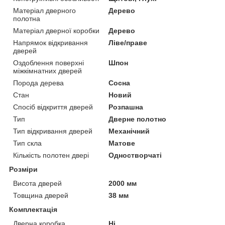
Матеріал дверного
Дерево
полотна
Матеріал дверної коробки
Дерево
Напрямок відкривання
Ліве/праве
дверей
Оздоблення поверхні
Шпон
міжкімнатних дверей
Порода дерева
Сосна
Стан
Новий
Спосіб відкриття дверей
Розпашна
Тип
Дверне полотно
Тип відкривання дверей
Механічний
Тип скла
Матове
Кількість полотен двері
Одностворчаті
Розміри
Висота дверей
2000 мм
Товщина дверей
38 мм
Комплектація
Дверна коробка
Ні