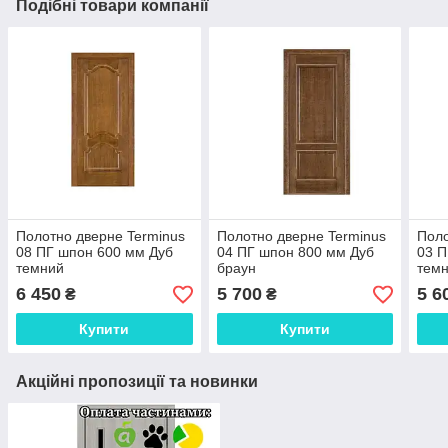
Подібні товари компанії
Полотно дверне Terminus
Полотно дверне Terminus
Поло
08 ПГ шпон 600 мм Дуб
04 ПГ шпон 800 мм Дуб
03 П
темний
браун
тем
6 450
5 700
5 6
₴
₴
Купити
Купити
Акційні пропозиції та новинки