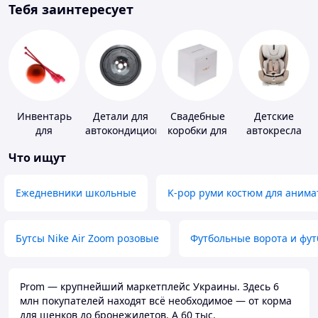
Тебя заинтересует
Инвентарь
Детали для
Свадебные
Детские
для
автокондиционеров
коробки для
автокресла
гимнастики
денег
Что ищут
Ежедневники школьные
K-pop руми костюм для анима
Бутсы Nike Air Zoom розовые
Футбольные ворота и фу
Prom — крупнейший маркетплейс Украины. Здесь 6
млн покупателей находят всё необходимое — от корма
для щенков до бронежилетов. А 60 тыс.