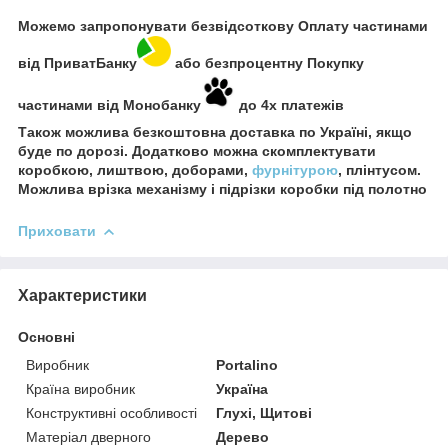
Можемо запропонувати безвідсоткову Оплату частинами
від ПриватБанку
або безпроцентну Покупку
частинами від Монобанку
до 4х платежів
Також можлива безкоштовна доставка по Україні, якщо
буде по дорозі. Додатково можна скомплектувати
коробкою, лиштвою, доборами,
фурнітурою
, плінтусом.
Можлива врізка механізму і підрізки коробки під полотно
Приховати
Характеристики
Основні
Виробник
Portalino
Країна виробник
Україна
Конструктивні особливості
Глухі, Щитові
Матеріал дверного
Дерево