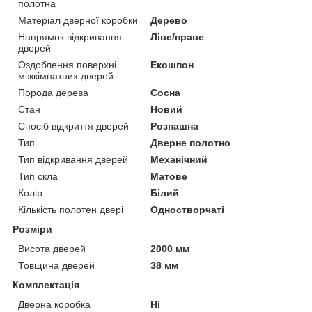
полотна
Матеріал дверної коробки
Дерево
Напрямок відкривання
Ліве/праве
дверей
Оздоблення поверхні
Екошпон
міжкімнатних дверей
Порода дерева
Сосна
Стан
Новий
Спосіб відкриття дверей
Розпашна
Тип
Дверне полотно
Тип відкривання дверей
Механічний
Тип скла
Матове
Колір
Білий
Кількість полотен двері
Одностворчаті
Розміри
Висота дверей
2000 мм
Товщина дверей
38 мм
Комплектація
Дверна коробка
Ні