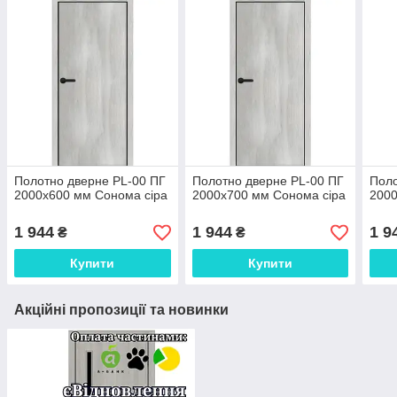
Полотно дверне PL-00 ПГ
Полотно дверне PL-00 ПГ
Поло
2000х600 мм Сонома сіра
2000х700 мм Сонома сіра
2000
1 944
1 944
1 9
₴
₴
Купити
Купити
Акційні пропозиції та новинки