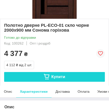
Полотно дверне PL-ECO-01 скло чорне
2000х900 мм Сонома горіхова
Готово до відправки
Код: 100262
Опт і роздріб
4 377
₴
4 112 ₴
від 2 шт.
Купити
Опис
Характеристики
Доставка
Оплата
Умови 
Опис