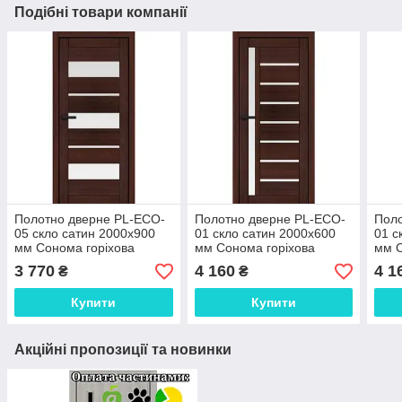
Подібні товари компанії
Полотно дверне PL-ECO-
Полотно дверне PL-ECO-
Поло
05 скло сатин 2000х900
01 скло сатин 2000х600
01 с
мм Сонома горіхова
мм Сонома горіхова
мм С
3 770
4 160
4 1
₴
₴
Купити
Купити
Акційні пропозиції та новинки