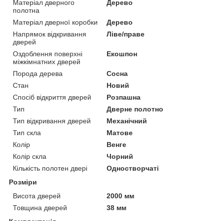
Матеріал дверного
Дерево
полотна
Матеріал дверної коробки
Дерево
Напрямок відкривання
Ліве/праве
дверей
Оздоблення поверхні
Екошпон
міжкімнатних дверей
Порода дерева
Сосна
Стан
Новий
Спосіб відкриття дверей
Розпашна
Тип
Дверне полотно
Тип відкривання дверей
Механічний
Тип скла
Матове
Колір
Венге
Колір скла
Чорний
Кількість полотен двері
Одностворчаті
Розміри
Висота дверей
2000 мм
Товщина дверей
38 мм