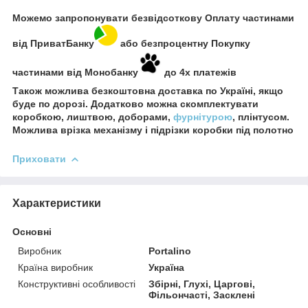
Можемо запропонувати безвідсоткову Оплату частинами
від ПриватБанку
або безпроцентну Покупку
частинами від Монобанку
до 4х платежів
Також можлива безкоштовна доставка по Україні, якщо
буде по дорозі. Додатково можна скомплектувати
коробкою, лиштвою, доборами,
фурнітурою
, плінтусом.
Можлива врізка механізму і підрізки коробки під полотно
Приховати
Характеристики
Основні
Виробник
Portalino
Країна виробник
Україна
Конструктивні особливості
Збірні, Глухі, Царгові,
Фільончасті, Засклені