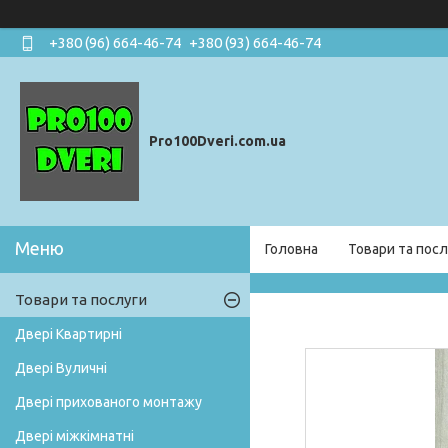
+380 (96) 664-46-74
+380 (93) 664-46-74
Pro100Dveri.com.ua
Головна
Товари та посл
Товари та послуги
Двері Квартирні
Двері Вуличні
Двері прихованого монтажу
Двері міжкімнатні