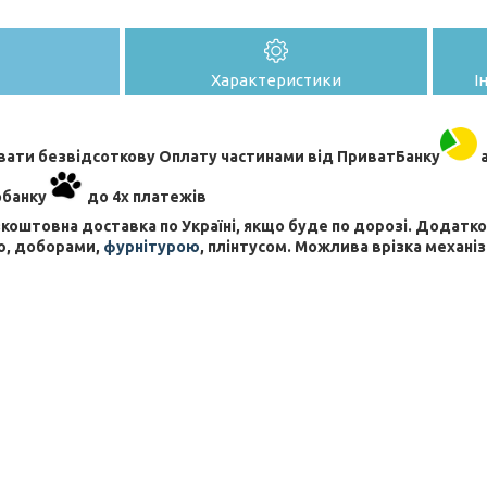
Характеристики
І
ати безвідсоткову Оплату частинами від ПриватБанку
а
обанку
до 4х платежів
коштовна доставка по Україні, якщо буде по дорозі. Додат
ю, доборами,
фурнітурою
, плінтусом. Можлива врізка механіз