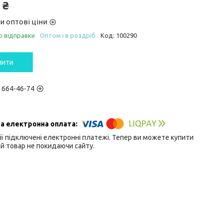
 ₴
и оптові ціни
о відправки
Оптом і в роздріб
Код:
100290
пити
) 664-46-74
ії підключені електронні платежі. Тепер ви можете купити
й товар не покидаючи сайту.