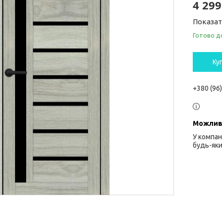
4 299
Показат
Готово д
Ку
+380 (96
У компан
будь-яки