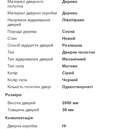
Матеріал дверного
Дерево
полотна
Матеріал дверної коробки
Дерево
Напрямок відкривання
Ліве/праве
дверей
Порода дерева
Сосна
Стан
Новий
Спосіб відкриття дверей
Розпашна
Тип
Дверне полотно
Тип відкривання дверей
Механічний
Тип скла
Матове
Колір
Сірий
Колір скла
Чорний
Кількість полотен двері
Одностворчаті
Розміри
Висота дверей
2000 мм
Товщина дверей
38 мм
Комплектація
Дверна коробка
Ні