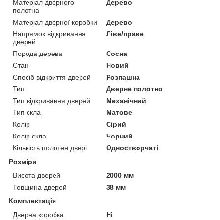
Матеріал дверного
Дерево
полотна
Матеріал дверної коробки
Дерево
Напрямок відкривання
Ліве/праве
дверей
Порода дерева
Сосна
Стан
Новий
Спосіб відкриття дверей
Розпашна
Тип
Дверне полотно
Тип відкривання дверей
Механічний
Тип скла
Матове
Колір
Сірий
Колір скла
Чорний
Кількість полотен двері
Одностворчаті
Розміри
Висота дверей
2000 мм
Товщина дверей
38 мм
Комплектація
Дверна коробка
Ні