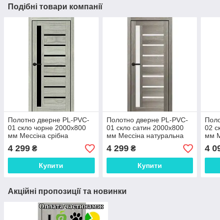
Подібні товари компанії
Полотно дверне PL-PVC-
Полотно дверне PL-PVC-
Поло
01 скло чорне 2000х800
01 скло сатин 2000х800
02 с
мм Мессіна срібна
мм Мессіна натуральна
мм М
4 299
4 299
4 0
₴
₴
Купити
Купити
Акційні пропозиції та новинки