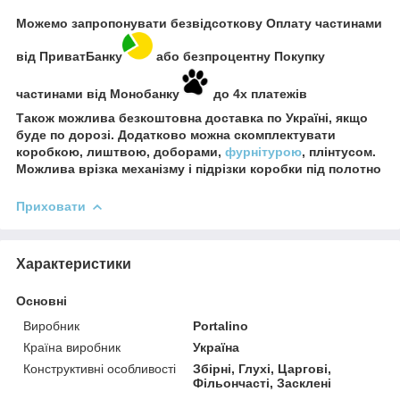
Можемо запропонувати безвідсоткову Оплату частинами
від ПриватБанку
або безпроцентну Покупку
частинами від Монобанку
до 4х платежів
Також можлива безкоштовна доставка по Україні, якщо
буде по дорозі. Додатково можна скомплектувати
коробкою, лиштвою, доборами,
фурнітурою
, плінтусом.
Можлива врізка механізму і підрізки коробки під полотно
Приховати
Характеристики
Основні
Виробник
Portalino
Країна виробник
Україна
Конструктивні особливості
Збірні, Глухі, Царгові,
Фільончасті, Засклені