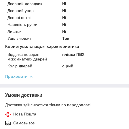
Дверний доводчик
Ні
Дверний упор
Ні
Дверні петлі
Ні
Наявність ручки
Ні
Лиштви
Ні
Ущільнювачі
Так
Користувальницькі характеристики
Відділка поверхні
плівка ПВХ
міжкімнатних дверей
Колір дверей
сірий
Приховати
Умови доставки
Доставка здійснюється тільки по передоплаті.
Нова Пошта
Самовывоз