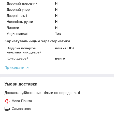
Дверний доводчик
Ні
Дверний упор
Ні
Дверні петлі
Ні
Наявність ручки
Ні
Лиштви
Ні
Ущільнювачі
Так
Користувальницькі характеристики
Відділка поверхні
плівка ПВХ
міжкімнатних дверей
Колір дверей
венге
Приховати
Умови доставки
Доставка здійснюється тільки по передоплаті.
Нова Пошта
Самовывоз