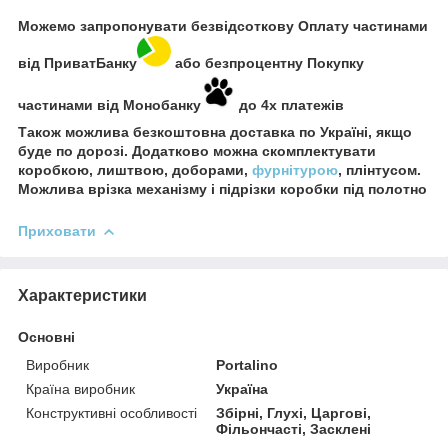
Можемо запропонувати безвідсоткову Оплату частинами
від ПриватБанку
або безпроцентну Покупку
частинами від Монобанку
до 4х платежів
Також можлива безкоштовна доставка по Україні, якщо
буде по дорозі. Додатково можна скомплектувати
коробкою, лиштвою, доборами,
фурнітурою
, плінтусом.
Можлива врізка механізму і підрізки коробки під полотно
Приховати
Характеристики
Основні
Виробник
Portalino
Країна виробник
Україна
Конструктивні особливості
Збірні, Глухі, Царгові,
Фільончасті, Засклені