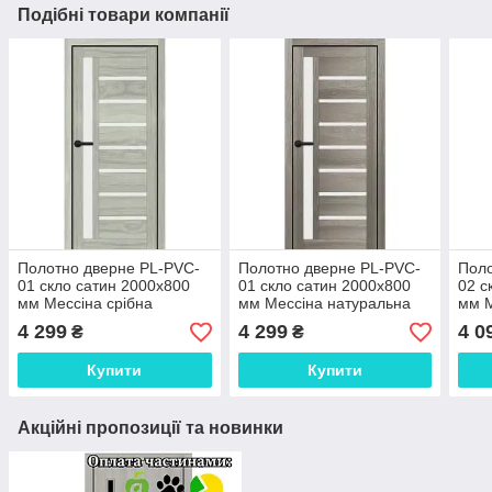
Подібні товари компанії
Полотно дверне PL-PVC-
Полотно дверне PL-PVC-
Поло
01 скло сатин 2000х800
01 скло сатин 2000х800
02 с
мм Мессіна срібна
мм Мессіна натуральна
мм М
4 299
4 299
4 0
₴
₴
Купити
Купити
Акційні пропозиції та новинки