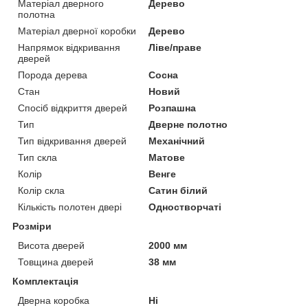
Матеріал дверного
Дерево
полотна
Матеріал дверної коробки
Дерево
Напрямок відкривання
Ліве/праве
дверей
Порода дерева
Сосна
Стан
Новий
Спосіб відкриття дверей
Розпашна
Тип
Дверне полотно
Тип відкривання дверей
Механічний
Тип скла
Матове
Колір
Венге
Колір скла
Сатин білий
Кількість полотен двері
Одностворчаті
Розміри
Висота дверей
2000 мм
Товщина дверей
38 мм
Комплектація
Дверна коробка
Ні