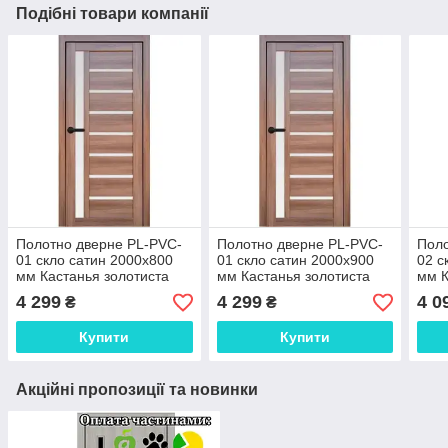
Подібні товари компанії
Полотно дверне PL-PVC-
Полотно дверне PL-PVC-
Поло
01 скло сатин 2000х800
01 скло сатин 2000х900
02 с
мм Кастанья золотиста
мм Кастанья золотиста
мм К
4 299
4 299
4 0
₴
₴
Купити
Купити
Акційні пропозиції та новинки