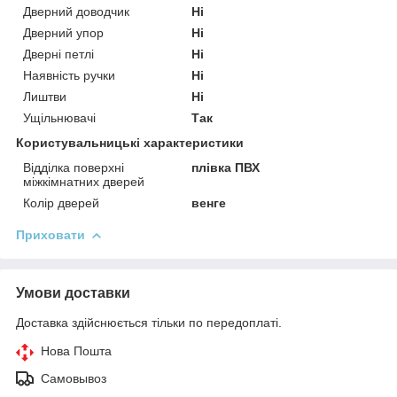
Дверний доводчик
Ні
Дверний упор
Ні
Дверні петлі
Ні
Наявність ручки
Ні
Лиштви
Ні
Ущільнювачі
Так
Користувальницькі характеристики
Відділка поверхні
плівка ПВХ
міжкімнатних дверей
Колір дверей
венге
Приховати
Умови доставки
Доставка здійснюється тільки по передоплаті.
Нова Пошта
Самовывоз