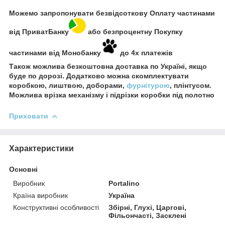
Можемо запропонувати безвідсоткову Оплату частинами
від ПриватБанку
або безпроцентну Покупку
частинами від Монобанку
до 4х платежів
Також можлива безкоштовна доставка по Україні, якщо
буде по дорозі. Додатково можна скомплектувати
коробкою, лиштвою, доборами,
фурнітурою
, плінтусом.
Можлива врізка механізму і підрізки коробки під полотно
Приховати
Характеристики
Основні
Виробник
Portalino
Країна виробник
Україна
Конструктивні особливості
Збірні, Глухі, Царгові,
Фільончасті, Засклені