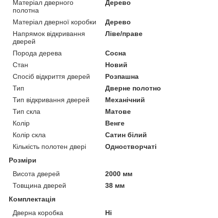
Матеріал дверного
Дерево
полотна
Матеріал дверної коробки
Дерево
Напрямок відкривання
Ліве/праве
дверей
Порода дерева
Сосна
Стан
Новий
Спосіб відкриття дверей
Розпашна
Тип
Дверне полотно
Тип відкривання дверей
Механічний
Тип скла
Матове
Колір
Венге
Колір скла
Сатин білий
Кількість полотен двері
Одностворчаті
Розміри
Висота дверей
2000 мм
Товщина дверей
38 мм
Комплектація
Дверна коробка
Ні