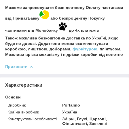
Можемо запропонувати безвідсоткову Оплату частинами
від ПриватБанку
або безпроцентну Покупку
частинами від Монобанку
до 4х платежів
Також можлива безкоштовна доставка по Україні, якщо
буде по дорозі. Додатково можна скомплектувати
коробкою, лиштвою, доборами,
фурнітурою
, плінтусом.
Можлива врізка механізму і підрізки коробки під полотно
Приховати
Характеристики
Основні
Виробник
Portalino
Країна виробник
Україна
Конструктивні особливості
Збірні, Глухі, Царгові,
Фільончасті, Засклені