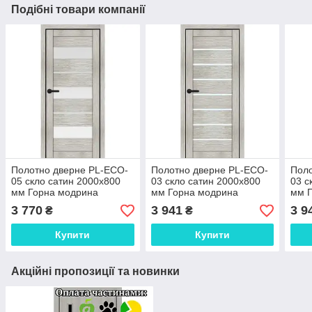
Подібні товари компанії
Полотно дверне PL-ECO-
Полотно дверне PL-ECO-
Поло
05 скло сатин 2000х800
03 скло сатин 2000х800
03 с
мм Горна модрина
мм Горна модрина
мм 
3 770
3 941
3 9
₴
₴
Купити
Купити
Акційні пропозиції та новинки