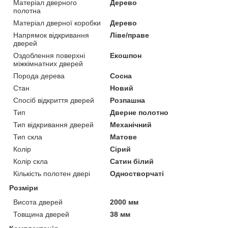
Матеріал дверного
Дерево
полотна
Матеріал дверної коробки
Дерево
Напрямок відкривання
Ліве/праве
дверей
Оздоблення поверхні
Екошпон
міжкімнатних дверей
Порода дерева
Сосна
Стан
Новий
Спосіб відкриття дверей
Розпашна
Тип
Дверне полотно
Тип відкривання дверей
Механічний
Тип скла
Матове
Колір
Сірий
Колір скла
Сатин білий
Кількість полотен двері
Одностворчаті
Розміри
Висота дверей
2000 мм
Товщина дверей
38 мм