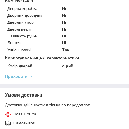
Комплектація
Дверна коробка
Ні
Дверний доводчик
Ні
Дверний упор
Ні
Дверні петлі
Ні
Наявність ручки
Ні
Лиштви
Ні
Ущільнювачі
Так
Користувальницькі характеристики
Колір дверей
сірий
Приховати
Умови доставки
Доставка здійснюється тільки по передоплаті.
Нова Пошта
Самовывоз