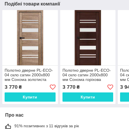
Подібні товари компанії
Полотно дверне PL-ECO-
Полотно дверне PL-ECO-
Поло
04 скло сатин 2000х800
04 скло сатин 2000х800
04 с
мм Сонома золотиста
мм Сонома горіхова
мм С
3 770
3 770
3 9
₴
₴
Купити
Купити
Про нас
91% позитивних з 11 відгуків за рік