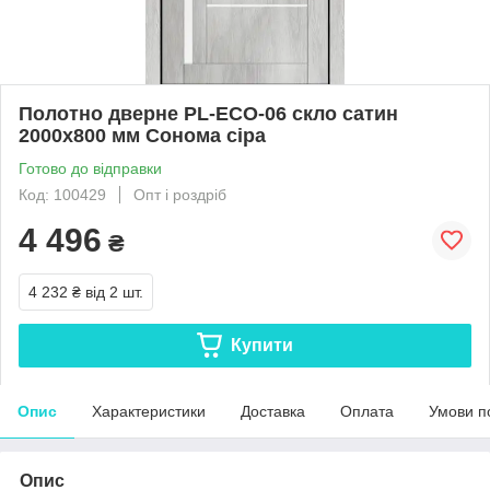
Полотно дверне PL-ECO-06 скло сатин
2000х800 мм Сонома сіра
Готово до відправки
Код: 100429
Опт і роздріб
4 496
₴
4 232 ₴
від 2 шт.
Купити
Опис
Характеристики
Доставка
Оплата
Умови п
Опис