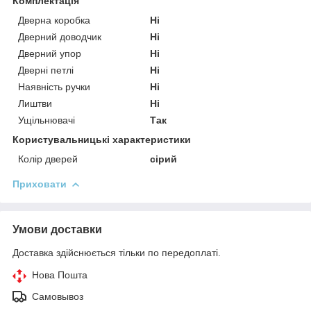
Комплектація
Дверна коробка
Ні
Дверний доводчик
Ні
Дверний упор
Ні
Дверні петлі
Ні
Наявність ручки
Ні
Лиштви
Ні
Ущільнювачі
Так
Користувальницькі характеристики
Колір дверей
сірий
Приховати
Умови доставки
Доставка здійснюється тільки по передоплаті.
Нова Пошта
Самовывоз