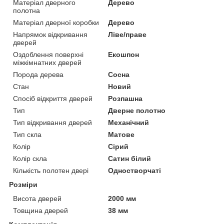
Матеріал дверного
Дерево
полотна
Матеріал дверної коробки
Дерево
Напрямок відкривання
Ліве/праве
дверей
Оздоблення поверхні
Екошпон
міжкімнатних дверей
Порода дерева
Сосна
Стан
Новий
Спосіб відкриття дверей
Розпашна
Тип
Дверне полотно
Тип відкривання дверей
Механічний
Тип скла
Матове
Колір
Сірий
Колір скла
Сатин білий
Кількість полотен двері
Одностворчаті
Розміри
Висота дверей
2000 мм
Товщина дверей
38 мм