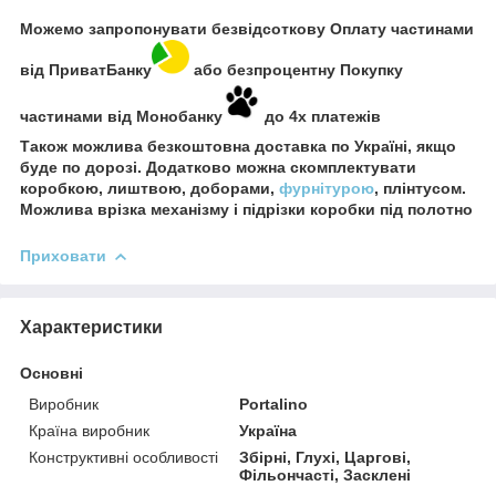
Можемо запропонувати безвідсоткову Оплату частинами
від ПриватБанку
або безпроцентну Покупку
частинами від Монобанку
до 4х платежів
Також можлива безкоштовна доставка по Україні, якщо
буде по дорозі. Додатково можна скомплектувати
коробкою, лиштвою, доборами,
фурнітурою
, плінтусом.
Можлива врізка механізму і підрізки коробки під полотно
Приховати
Характеристики
Основні
Виробник
Portalino
Країна виробник
Україна
Конструктивні особливості
Збірні, Глухі, Царгові,
Фільончасті, Засклені