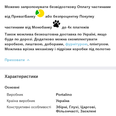
Можемо запропонувати безвідсоткову Оплату частинами
від ПриватБанку
або безпроцентну Покупку
частинами від Монобанку
до 4х платежів
Також можлива безкоштовна доставка по Україні, якщо
буде по дорозі. Додатково можна скомплектувати
коробкою, лиштвою, доборами,
фурнітурою
, плінтусом.
Можлива врізка механізму і підрізки коробки під полотно
Приховати
Характеристики
Основні
Виробник
Portalino
Країна виробник
Україна
Конструктивні особливості
Збірні, Глухі, Царгові,
Фільончасті, Засклені