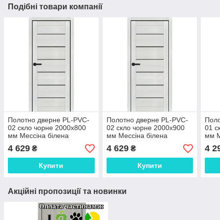
Подібні товари компанії
Полотно дверне PL-PVC-
Полотно дверне PL-PVC-
Поло
02 скло чорне 2000х800
02 скло чорне 2000х900
01 с
мм Мессіна білена
мм Мессіна білена
мм М
4 629
4 629
4 2
₴
₴
Купити
Купити
Акційні пропозиції та новинки