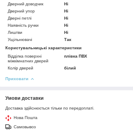
Дверний доводчик
Ні
Дверний упор
Ні
Дверні петлі
Ні
Наявність ручки
Ні
Лиштви
Ні
Ущільнювачі
Так
Користувальницькі характеристики
Відділка поверхні
плівка ПВХ
міжкімнатних дверей
Колір дверей
білий
Приховати
Умови доставки
Доставка здійснюється тільки по передоплаті.
Нова Пошта
Самовывоз