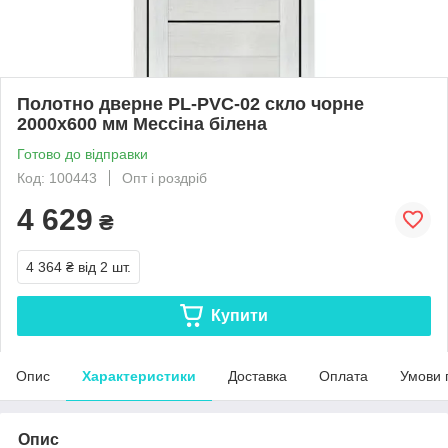
Полотно дверне PL-PVC-02 скло чорне
2000х600 мм Мессіна білена
Готово до відправки
Код: 100443
Опт і роздріб
4 629
₴
4 364 ₴
від 2 шт.
Купити
Опис
Характеристики
Доставка
Оплата
Умови 
Опис