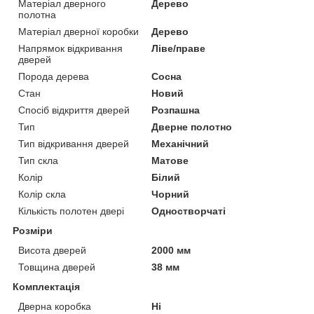
Матеріал дверного
Дерево
полотна
Матеріал дверної коробки
Дерево
Напрямок відкривання
Ліве/праве
дверей
Порода дерева
Сосна
Стан
Новий
Спосіб відкриття дверей
Розпашна
Тип
Дверне полотно
Тип відкривання дверей
Механічний
Тип скла
Матове
Колір
Білий
Колір скла
Чорний
Кількість полотен двері
Одностворчаті
Розміри
Висота дверей
2000 мм
Товщина дверей
38 мм
Комплектація
Дверна коробка
Ні