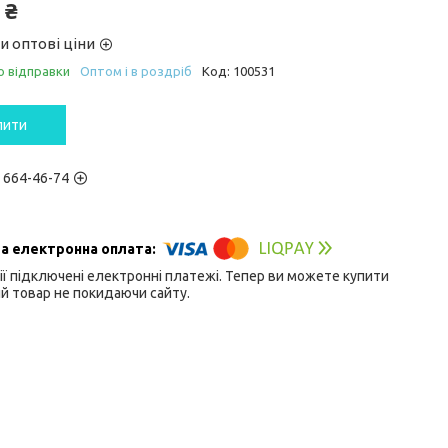
 ₴
и оптові ціни
о відправки
Оптом і в роздріб
Код:
100531
пити
) 664-46-74
ії підключені електронні платежі. Тепер ви можете купити
й товар не покидаючи сайту.