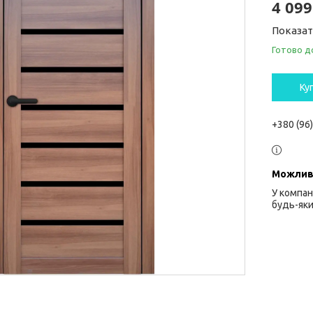
4 099
Показат
Готово д
Ку
+380 (96
У компан
будь-яки