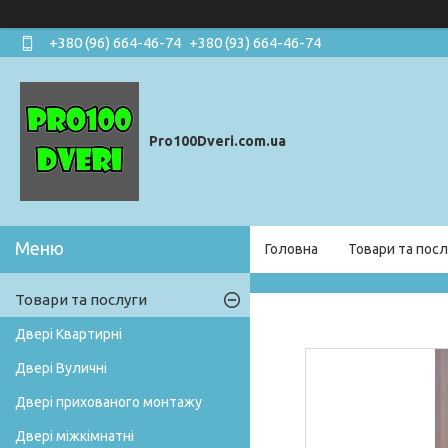
+380 (96) 664-46-74
+380 (93) 664-46-74
Pro100Dveri.com.ua
Головна
Товари та посл
Товари та послуги
Двері Квартирні
Двері Вуличні
Двері прихованого монтажу
Двері міжкімнатні