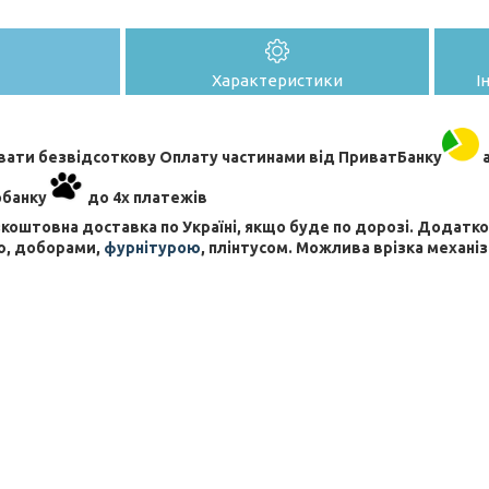
Характеристики
І
ати безвідсоткову Оплату частинами від ПриватБанку
а
обанку
до 4х платежів
коштовна доставка по Україні, якщо буде по дорозі. Додат
ю, доборами,
фурнітурою
, плінтусом. Можлива врізка механіз