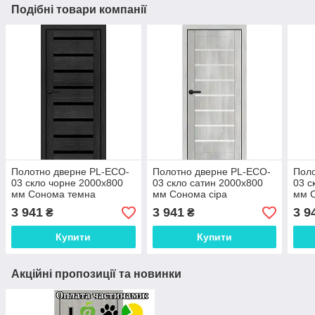
Подібні товари компанії
Полотно дверне PL-ECO-
Полотно дверне PL-ECO-
Поло
03 скло чорне 2000х800
03 скло сатин 2000х800
03 с
мм Сонома темна
мм Сонома сіра
мм С
3 941
3 941
3 9
₴
₴
Купити
Купити
Акційні пропозиції та новинки