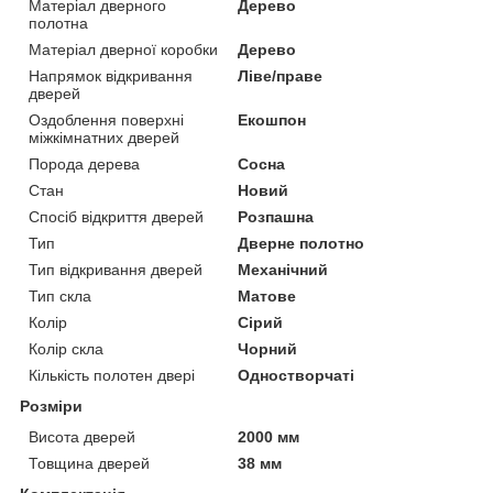
Матеріал дверного
Дерево
полотна
Матеріал дверної коробки
Дерево
Напрямок відкривання
Ліве/праве
дверей
Оздоблення поверхні
Екошпон
міжкімнатних дверей
Порода дерева
Сосна
Стан
Новий
Спосіб відкриття дверей
Розпашна
Тип
Дверне полотно
Тип відкривання дверей
Механічний
Тип скла
Матове
Колір
Сірий
Колір скла
Чорний
Кількість полотен двері
Одностворчаті
Розміри
Висота дверей
2000 мм
Товщина дверей
38 мм