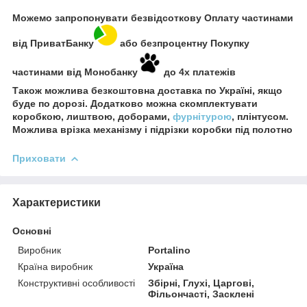
Можемо запропонувати безвідсоткову Оплату частинами
від ПриватБанку
або безпроцентну Покупку
частинами від Монобанку
до 4х платежів
Також можлива безкоштовна доставка по Україні, якщо
буде по дорозі. Додатково можна скомплектувати
коробкою, лиштвою, доборами,
фурнітурою
, плінтусом.
Можлива врізка механізму і підрізки коробки під полотно
Приховати
Характеристики
Основні
Виробник
Portalino
Країна виробник
Україна
Конструктивні особливості
Збірні, Глухі, Царгові,
Фільончасті, Засклені