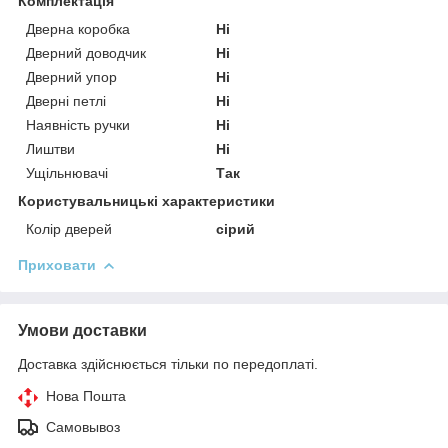
Комплектація
Дверна коробка
Ні
Дверний доводчик
Ні
Дверний упор
Ні
Дверні петлі
Ні
Наявність ручки
Ні
Лиштви
Ні
Ущільнювачі
Так
Користувальницькі характеристики
Колір дверей
сірий
Приховати
Умови доставки
Доставка здійснюється тільки по передоплаті.
Нова Пошта
Самовывоз