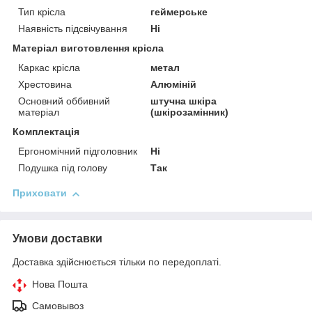
Тип крісла
геймерське
Наявність підсвічування
Ні
Матеріал виготовлення крісла
Каркас крісла
метал
Хрестовина
Алюміній
Основний оббивний
штучна шкіра
матеріал
(шкірозамінник)
Комплектація
Ергономічний підголовник
Ні
Подушка під голову
Так
Приховати
Умови доставки
Доставка здійснюється тільки по передоплаті.
Нова Пошта
Самовывоз