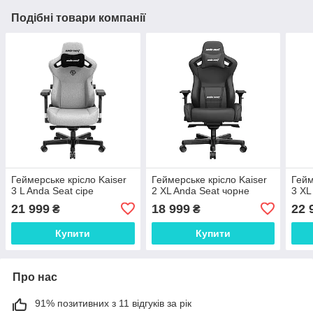
Подібні товари компанії
Геймерське крісло Kaiser
Геймерське крісло Kaiser
Гейм
3 L Anda Seat сіре
2 XL Anda Seat чорне
3 XL
21 999
18 999
22 
₴
₴
Купити
Купити
Про нас
91% позитивних з 11 відгуків за рік