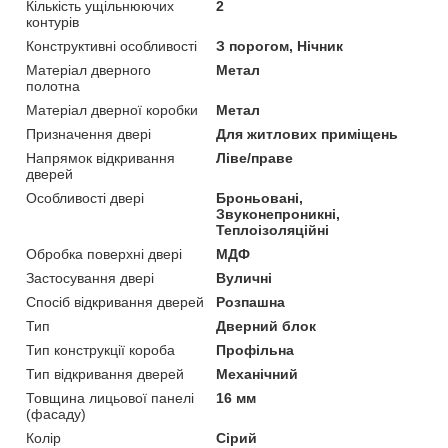
Кількість ущільнюючих
2
контурів
Конструктивні особливості
З порогом, Нічник
Матеріал дверного
Метал
полотна
Матеріал дверної коробки
Метал
Призначення двері
Для житлових приміщень
Напрямок відкривання
Ліве/праве
дверей
Особливості двері
Броньовані,
Звуконепроникні,
Теплоізоляційні
Обробка поверхні двері
МДФ
Застосування двері
Вуличні
Спосіб відкривання дверей
Розпашна
Тип
Дверний блок
Тип конструкції короба
Профільна
Тип відкривання дверей
Механічний
Товщина лицьової панелі
16 мм
(фасаду)
Колір
Сірий