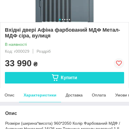
Вхідні двері Афіна фарбований МДФ Метал-
МДФ сіра, вулиця
В наявності
Код: r000029
Роздріб
33 990
₴
Купити
Опис
Характеристики
Доставка
Оплата
Умови 
Опис
Розміри (ширина*висота) 960*2050 Колір Фарбований МДФ /
Антрацит Накладки* 16/26 мм Товщина металу полотна* 1,5