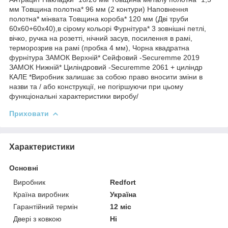
мм Товщина полотна* 96 мм (2 контури) Наповнення
полотна* мінвата Товщина короба* 120 мм (Дві труби
60х60+60х40),в сірому кольорі Фурнітура* 3 зовнішні петлі,
вічко, ручка на розетті, нічний засув, посилення в рамі,
терморозрив на рамі (пробка 4 мм), Чорна квадратна
фурнітура ЗАМОК Верхній* Сейфовий -Securemme 2019
ЗАМОК Нижній* Циліндровий -Securemme 2061 + циліндр
КАЛЕ *Виробник залишає за собою право вносити зміни в
назви та / або конструкції, не погіршуючи при цьому
функціональні характеристики виробу/
Приховати
Характеристики
Основні
Виробник
Redfort
Країна виробник
Україна
Гарантійний термін
12 міс
Двері з ковкою
Ні