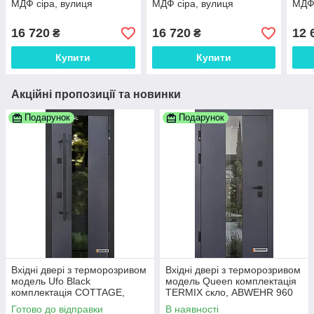
МДФ сіра, вулиця
МДФ сіра, вулиця
МДФ 
16 720
16 720
12 
₴
₴
Купити
Купити
Акційні пропозиції та новинки
Подарунок
Подарунок
Вхідні двері з терморозривом
Вхідні двері з терморозривом
модель Ufo Black
модель Queen комплектація
комплектація COTTAGE,
TERMIX скло, ABWEHR 960
ABWEHR
Готово до відправки
В наявності