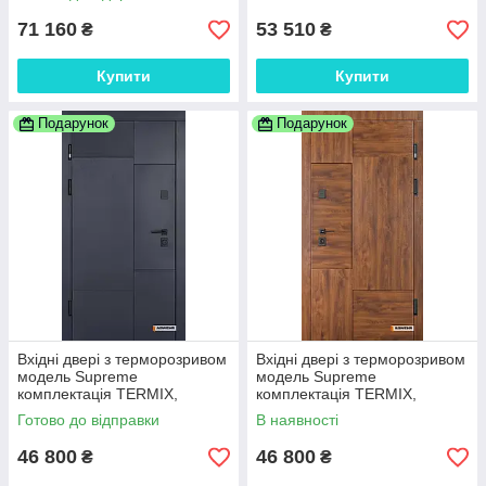
71 160
53 510
₴
₴
Купити
Купити
Подарунок
Подарунок
Вхідні двері з терморозривом
Вхідні двері з терморозривом
модель Supreme
модель Supreme
комплектація TERMIX,
комплектація TERMIX,
ABWEHR 960
ABWEHR 960
Готово до відправки
В наявності
46 800
46 800
₴
₴